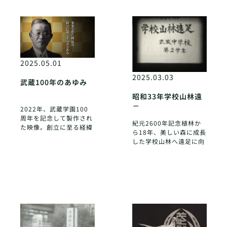
2025.05.01
2025.03.03
武蔵100年のあゆみ
昭和33年学校山林遠
足
2022年、武蔵学園100
周年を記念して製作され
紀元2600年記念植林か
た映像。創立に至る経緯
ら18年、美しい森に成長
から旧制高等学校時代、
した学校山林へ遠足に向
新制高校中学、新制大学
かう中学2年生と先生方
の現状までを俯瞰する