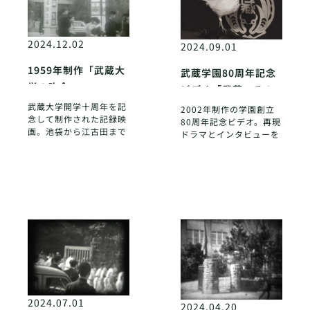
2024.12.02
2024.09.01
1959年制作「武蔵大
武蔵学園80周年記念
学の昨今」
ビデオ「武蔵 その
原点」
武蔵大学開学十周年を記
2002年制作の学園創立
念して制作された記録映
80周年記念ビデオ。再現
画。池袋から江古田まで
ドラマとインタビューを
の情景、構内の建物と内
もとに、20世紀の武蔵学
部の様子、ゼミナール演
園を振り返る。
習、学生生活など
2024.07.01
2024.04.20