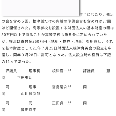
のと思われる。
この評議員会は，学校創立に至るまで約２年半にわたり，発足
の会を含め５回，根津側だけの内輪の準備会合も含めれば37回
ほど開催された。高等学校を設置する財団法人の基本財産の額は
50万円以上であることが高等学校令第５条に定められていた
が，根津は寄付金360万円（地所・株券・現金）を用意し，それ
を基本財産として21年７月25日財団法人根津育英会の設立を申
請し，同年９月28日に許可となった。法人設立時の役員は下記
の11人であった。
評議員 理事長 根津嘉一郎 評議員 顧
問 平田東助
同 理事 宮島清次郎 同
同 山川健次郎
同 同 正田貞一郎 同
同 岡田良平