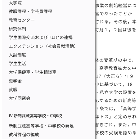
大学院
中，大分県理事官本間則忠が根津を訪ね育英事業の創始経営につ
教職課程・学芸員課程
いて勧説した。本間はこれ以前，山梨県事務官であったことか
教育センター
ら，その時期に根津の知遇を得ていたと推測される。その後，本
研究体制
間が栃木県理事官に転任してからも，根津は毎月１，２回は彼を
学生国際交流およびTUJとの連携
自宅に招き，協議を重ねた。
エクステンション（社会貢献活動）
新高等学校令
入試制度
当時は第一次世界大戦期にあたり，世界全体の変革期の中で，
学生生活
国内社会事情のより一層の近代化にあわせて，高等教育拡大を中
大学保健室・学生相談室
心とする教育制度の改革が望まれていた。1917（大正６）年９
奨学金
月，臨時教育会議の官制が公布され，その答申に基づいて，18
就職
年，帝国大学以外に単科大学も含めて官・公・私立大学の設置を
大学同窓会
認める新しい大学令と，高等教育の拡大に対応するための新高等
学校令とが公布された。新しい高等学校令第７条では，「高等学
Ⅳ 新制武蔵高等学校・中学校
校ノ修業年限ハ七年トシ高等科三年尋常科四年トス」と定められ
たが，「高等科ノミヲ置クコトヲ得」と但し書きされ，また，中
新制武蔵高等学校・中学校の発足
学５年卒業者のみでなく４年修了者にも高等学校の受験を認める
教科課程の編成