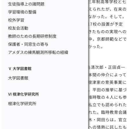
ことがあわせて定められた。これによって，三年制高等学校と七
生徒指導上の諸問題
年制高等学校が併存する高等学校の制度が整えられたが，在来の
学習環境の整備
三年制高等学校で七年制へと移行する学校はなかった。そして，
校外学習
この後約５年にわたって，官立の三年制高校17校の設置が予定
校友会活動
されたが，七年制高校については，制度はできたものの実現への
教師のための長期研修制度
見通しはほとんど開けなかった。東京府立一中，京都師範などで
保護者・同窓生の寄与
一応検討されたといわれるが実行には至らなかった。
アメダスの練馬観測所移転の経緯
根津家の育英事業
1919（大正８）年10月，根津嘉一郎は宮島清次郎・正田貞一
Ⅴ 大学図書館
郎と協議の結果，文部省事務官に転じていた本間の仲介によって
大学図書館
臨時教育会議総裁であった平田東助を訪ね，根津家の育英事業に
ついて尽力して欲しい旨を懇請し快諾を得た。平田の推挙に基づ
Ⅵ 根津化学研究所
き，一木喜徳郎・山川健次郎・岡田良平・北條時敬の４人にも参
根津化学研究所
画を求め協議会が発足し，官立以外に公立，私立でも認められた
七年制高等学校の設立を目指すことが合意された。臨時教育会議
で七年制高等学校制度化を推進した平田・一木・岡田らは，官立
で難航しているその実現を根津嘉一郎の育英への情熱に託したも