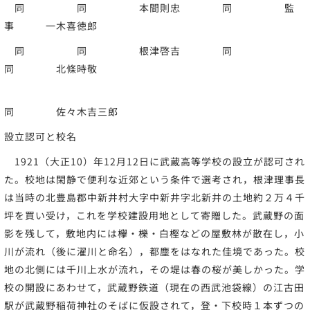
同 同 本間則忠 同 監
事 一木喜徳郎
同 同 根津啓吉 同
同 北條時敬
同 佐々木吉三郎
設立認可と校名
1921（大正10）年12月12日に武蔵高等学校の設立が認可され
た。校地は閑静で便利な近郊という条件で選考され，根津理事長
は当時の北豊島郡中新井村大字中新井字北新井の土地約２万４千
坪を買い受け，これを学校建設用地として寄贈した。武蔵野の面
影を残して，敷地内には欅・櫟・白樫などの屋敷林が散在し，小
川が流れ（後に濯川と命名），都塵をはなれた佳境であった。校
地の北側には千川上水が流れ，その堤は春の桜が美しかった。学
校の開設にあわせて，武蔵野鉄道（現在の西武池袋線）の江古田
駅が武蔵野稲荷神社のそばに仮設されて，登・下校時１本ずつの