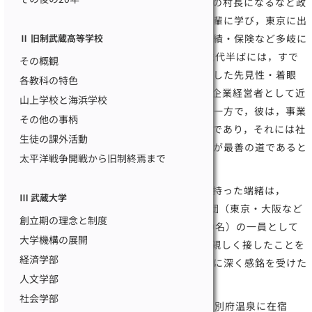
めから村会・県会の議員となり，また出身地の村長になるなど政
界に頭角を現わす一方，理財の道を郷土の先輩に学び，東京に出
Ⅱ 旧制武蔵高等学校
て電灯・鉄道・ビール・食品・セメント・紡績・保険など多岐に
わたる事業を経営し，大正年代の初期，50歳代半ばには，すで
その概観
に実業界に確固たる地歩を占めていた。卓抜した先見性・着眼
各教科の特色
点・経営の才能をもって，比類なき起業家・企業経営者として近
山上学校と海浜学校
代化途上の日本経済の牽引車の役割を果たす一方で，彼は，事業
その他の事柄
で社会から得た利得は社会に還元すべきものであり，それには社
生徒の課外活動
会の繁栄の源となる教育事業に貢献することが最善の道であると
太平洋戦争開戦から旧制終焉まで
いう志を内に育てていた。
根津が，教育を通じて国家に貢献する志を持った端緒は，
Ⅲ 武蔵大学
1909（明治42）年渋沢栄一率いる渡米実業団（東京・大阪など
創立期の理念と制度
６大都市の商業会議所を中心とした民間人50名）の一員として
大学機構の展開
アメリカに渡り，アメリカの富豪，実業家に親しく接したことを
経済学部
通じ，彼らの社会貢献と利益還元のありように深く感銘を受けた
人文学部
ことにあると考えられる。
社会学部
その後，たまたま，1915（大正4）年12月別府温泉に在宿