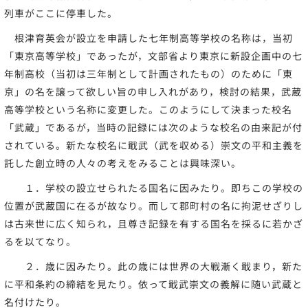
列車がここに停車した。
根津育英会が設立を申請した七年制高等学校の名称は，当初
「東京高等学校」であったが，文部省より東京に新設企画中の七
年制高校（当初は三年制として計画されたもの）のために「東
京」の名を譲って欲しい旨の申し入れがあり，検討の結果，武蔵
高等学校という名称に変更した。このようにして決まった校名
「武蔵」であるが，当時の記録には次のような校名の由来記が付
されている。新たな校名に戢武（武を収める）崇文の平和主義を
託した創立時の人々の考えをみることは興味深い。
１．学校の設立せられたる国名に因みたり。即ちこの学校の
位置が武蔵国に在るが故なり。而して郡町村の名に拘泥せざりし
は古来世に広く知られ，且尊き記録を有する国名を採るに若かざ
るを以てなり。
２．歳に因みたり。此の歳には世界の大戦漸く戢まり，新た
に平和条約の締結を見たり。依って戢武崇文の義解に随い武蔵と
名付けたり。