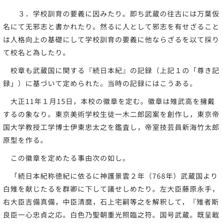
３．学校訓育の要義に因みたり。即ち武蔵の往古には万葉仮
名にて无邪志と書かれたり。然るに人として邪志を有せざること
は人格向上の基礎にして学校訓育の要義に他ならざるを以て採り
て校名と為したり。
校章も武蔵国に関する『続日本紀』の記録（上記１の「尊き記
録」）に基づいて定められた。当時の記録にはこうある。
大正11年１月15日，本校の徽章を定む。徽章は雉武高を擁戴
するの象なり。東京美術学校生徒一木二郎図案を創作し，東京帝
国大学教授工学博士伊東忠太之を鑑査し，帝室技芸員新海竹太郎
原型を作る。
この徽章を定めたる事由次の如し。
「続日本紀称徳紀に依るに神護景雲２年（768年）武蔵国より
白雉を献じたるを群卿に下して議せしめたり。左大臣藤原永手，
右大臣吉備真備，中臣清麿，石上宅嗣等之を解釈して，『雉者斯
良臣一心忠貞之応。白色乃聖朝重光照臨之符。国号武蔵。既呈戢