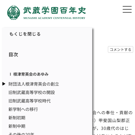
もくじを閉じる
コメントする
目次
Ⅰ 根津育英会のあゆみ
Ⅰ 根津育英会のあゆみ
財団法人根津育英会の創立
財団法人根津育英会の創立
旧制武蔵高等学校の開設
旧制武蔵高等学校時代
創立者 根津嘉一郎
新学制への移行
武蔵学園は傑出した事業家根津嘉一郎の社会への奉仕・貢献の
新制初期
志から生まれた。根津は，万延元年（1860年）甲斐国山梨郡正
新制中期
徳寺村（現在の山梨市内）の旧家に生まれたが，30歳代のはじ
その後の20年