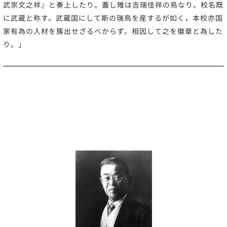
武崇文之祥』と奏上したり。蓋し雉は吉瑞佳祥の鳥なり。校名既
に武蔵と称す。武蔵国にして斯の瑞鳥を産するが如く，本校亦国
家有為の人材を簇出せざるべからず。相因して之を徽章と為した
り。」