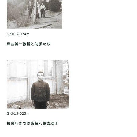
GK015-024m
岸谷誠一教授と助手たち
GK015-025m
校舎わきでの斎藤八萬吉助手