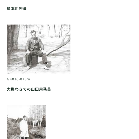
榎本用務員
GK016-073m
大欅わきでの山田用務員