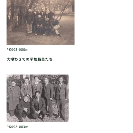
PK003-080m
大欅わきでの学校職員たち
PK003-083m