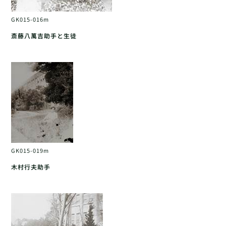
GK015-016m
斎藤八萬吉助手と生徒
GK015-019m
木村行夫助手