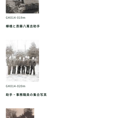
GK014-019m
欅橋と斎藤八萬吉助手
GK014-020m
助手・事務職員の集合写真