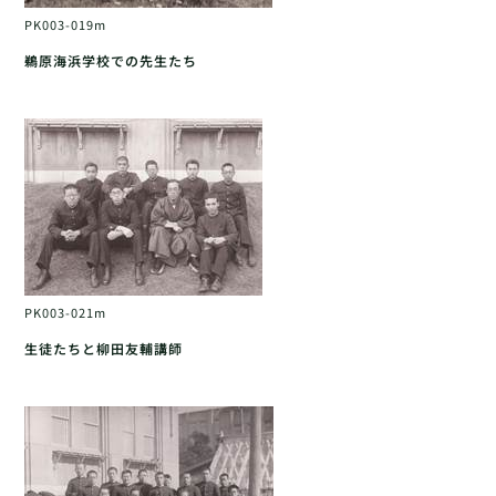
PK003-019m
鵜原海浜学校での先生たち
PK003-021m
生徒たちと柳田友輔講師