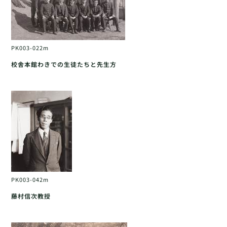
PK003-022m
校舎本館わきでの生徒たちと先生方
PK003-042m
藤村信次教授