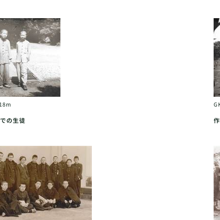
018m
G
での生徒
作