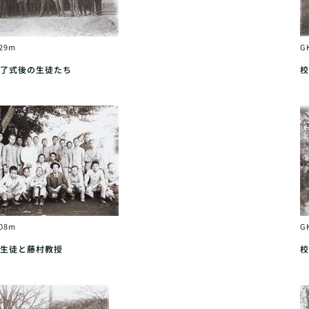
029m
G
了式後の生徒たち
校
008m
G
生徒と藤村教授
校