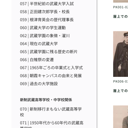
057 | 半世紀前の武蔵大学入試
PK001-0
058 | 正田建次郎学長・校長
屋上での
059 | 根津育英会の歴代理事長
060 | 武蔵大学の学生運動
062 | 武蔵学園の象徴・濯川
064 | 現在の武蔵大学
065 | 武蔵学園に残る歴史の断片
066 | 白雉祭の変遷
067 | 1965年ごろの卒業式と入学式
068 | 朝霞キャンパスの由来と発展
PK006-0
069 | 過去の大学施設
屋上での
新制武蔵高等学校・中学校関係
070 | 新制移行まもない武蔵高等学
校
071 | 1950年代から60年代の武蔵高