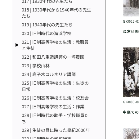
017 | 1930年代の先生たち
018 | 1930年代から1940年代の先生
たち
GK005-
019 | 1940年代の先生たち
尋常科修
020 | 旧制時代の海浜学校
021 | 旧制高等学校の生活：教職員
と生徒
022 | 和田八重造講師の一坪農園
023 | 学校山林
024 | 鹿子木コルネリア講師
025 | 旧制高等学校の生活：生徒の
日常
026 | 旧制高等学校の生活：校友会
GK006-
027 | 旧制高等学校の生活：作業
中庭での
028 | 旧制時代の助手・学校職員た
ち
029 | 生徒の目に映った皇紀2600年
030 | 旧制時代の学校行事