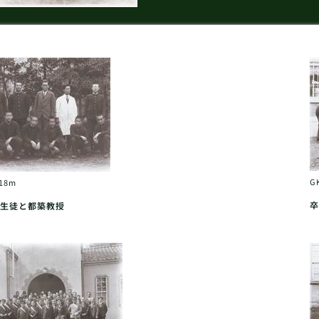
G
018m
卒
生徒と都築教授