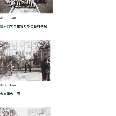
K006-005m
舎入口での生徒たちと藤村教授
K007-046m
舎本館の中庭