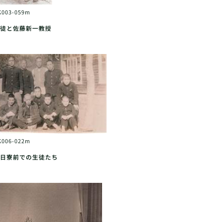
K003-059m
徒と佐藤新一教授
K006-022m
日寮前での生徒たち