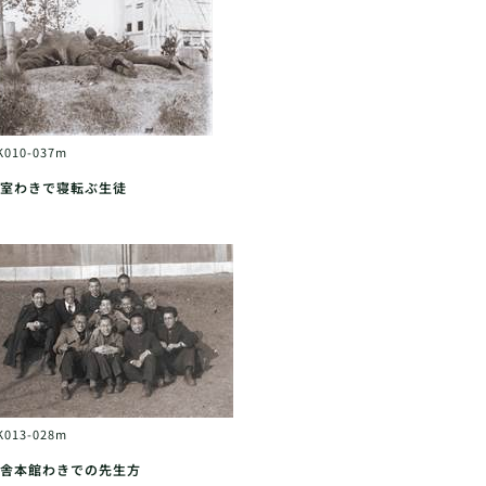
K010-037m
室わきで寝転ぶ生徒
K013-028m
舎本館わきでの先生方