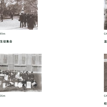
049m
G
生徒集会
温
026m
G
校