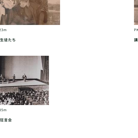
23m
P
生徒たち
講
35m
狂言会