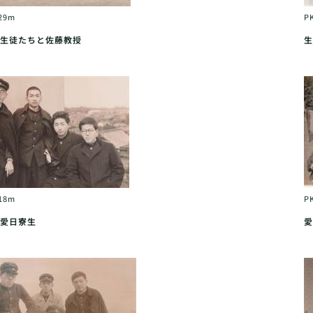
29m
P
生徒たちと佐藤教授
生
18m
P
愛日寮生
愛