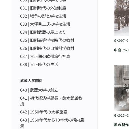
031 | 旧制時代の外遊制度
032 | 戦争の影と学校生活
033 | 大坪秀二氏の学校生活
034 | 旧制武蔵の屋上より
035 | 旧制高等学校時代の教材
GK007-
036 | 旧制時代の自然科学教材
中庭での
037 | 大正期の欧州旅行写真
038 | 大正時代の生活
武蔵大学関係
040 | 武蔵大学の創立
041 | 初代経済学部長・鈴木武雄教
授
042 | 1950年代の大学施設
GK013-
043 | 1960年代から70年代の構内風
凧の製作
景