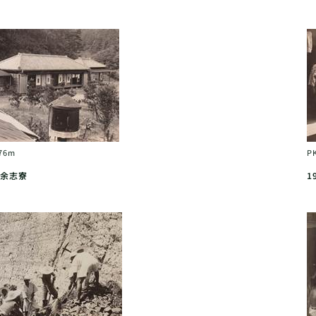
76m
P
余志寮
1