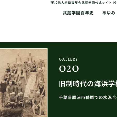
学校法人根津育英会武蔵学園公式サイト
武蔵学園百年史
あゆみ
GALLERY
020
旧制時代の海浜学
千葉県勝浦市鵜原での水泳合