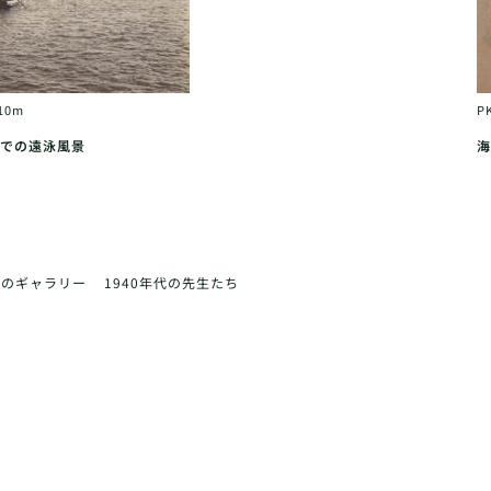
10m
P
での遠泳風景
海
前のギャラリー
1940年代の先生たち