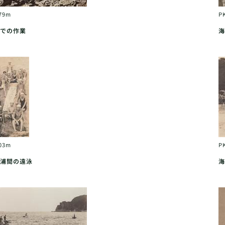
79m
P
での作業
海
03m
P
浦間の遠泳
海