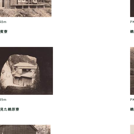
48m
P
賓寮
鵜
49m
P
見た鵜原寮
鵜