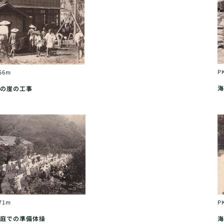
P
56m
海
の崖の工事
71m
P
庭での準備体操
海