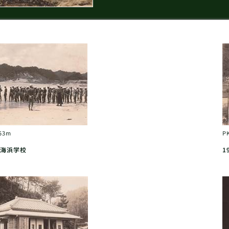
53m
P
海浜学校
1