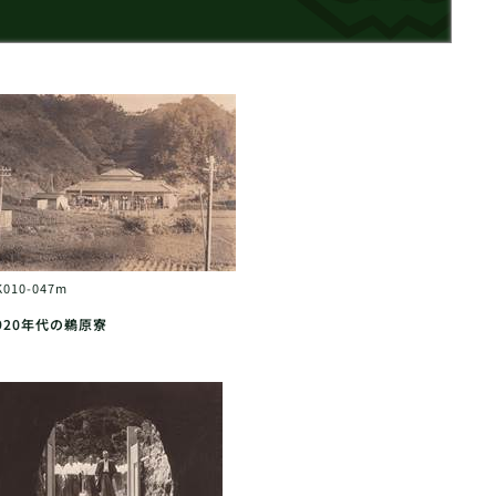
K010-047m
920年代の鵜原寮