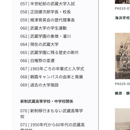
057 | 半世紀前の武蔵大学入試
PK010-0
058 | 正田建次郎学長・校長
海浜学校
059 | 根津育英会の歴代理事長
060 | 武蔵大学の学生運動
062 | 武蔵学園の象徴・濯川
064 | 現在の武蔵大学
065 | 武蔵学園に残る歴史の断片
066 | 白雉祭の変遷
067 | 1965年ごろの卒業式と入学式
068 | 朝霞キャンパスの由来と発展
PK029-0
069 | 過去の大学施設
鵜原‐勝
新制武蔵高等学校・中学校関係
070 | 新制移行まもない武蔵高等学
校
071 | 1950年代から60年代の武蔵高