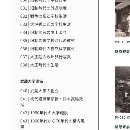
031 | 旧制時代の外遊制度
032 | 戦争の影と学校生活
033 | 大坪秀二氏の学校生活
034 | 旧制武蔵の屋上より
035 | 旧制高等学校時代の教材
PK010-0
036 | 旧制時代の自然科学教材
鵜原寮裏
037 | 大正期の欧州旅行写真
038 | 大正時代の生活
武蔵大学関係
040 | 武蔵大学の創立
041 | 初代経済学部長・鈴木武雄教
授
042 | 1950年代の大学施設
PK010-0
043 | 1960年代から70年代の構内風
景
鵜原寮前