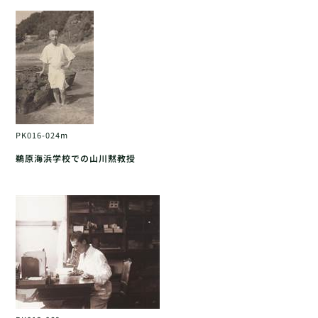
PK016-024m
鵜原海浜学校での山川黙教授