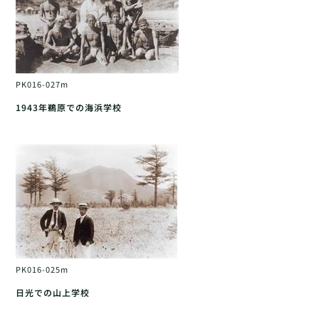
PK016-027m
1943年鵜原での海浜学校
PK016-025m
日光での山上学校