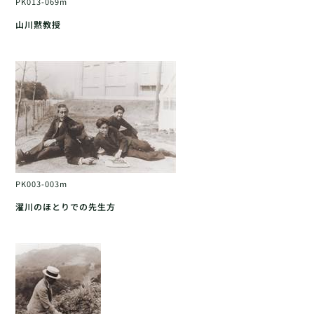
PK013-069m
山川黙教授
PK003-003m
濯川のほとりでの先生方