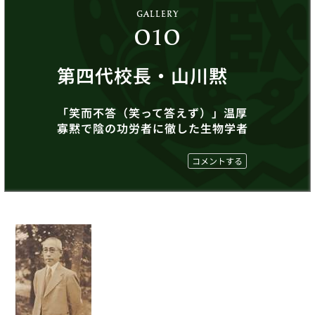
GALLERY
010
第四代校長・山川黙
「笑而不答（笑って答えず）」温厚
寡黙で陰の功労者に徹した生物学者
コメントする