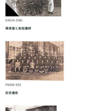
GK016-038t
積翠園と和田講師
PK006-029
記念撮影