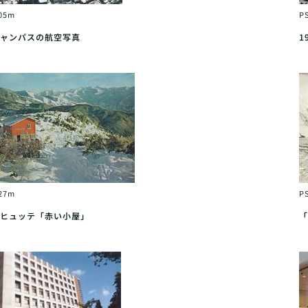
05m
P
ャンパスの航空写真
1
27m
P
ヒュッテ「赤い小屋」
「