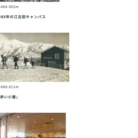
S064-002m
988年の江古田キャンパス
S068-011m
赤い小屋」