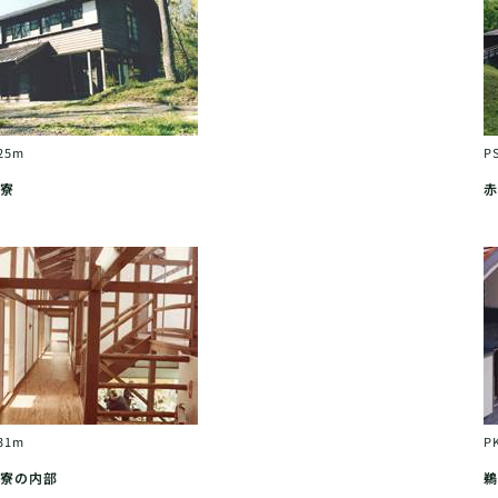
25m
P
寮
赤
31m
P
寮の内部
鵜