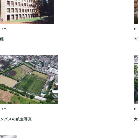
12m
P
館
2
13m
P
ンパスの航空写真
大