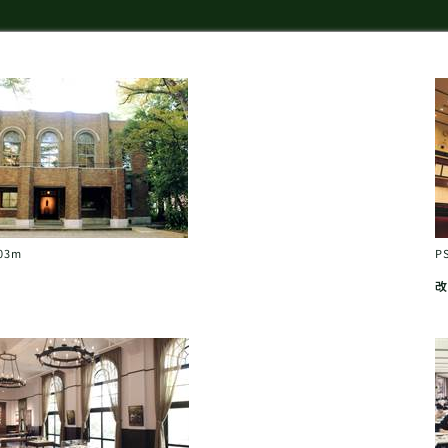
03m
P
改