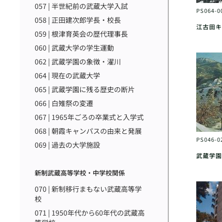
057 | 半世紀前の武蔵大学入試
PS064-0
058 | 正田建次郎学長・校長
江古田キ
059 | 根津育英会の歴代理事長
060 | 武蔵大学の学生運動
062 | 武蔵学園の象徴・濯川
064 | 現在の武蔵大学
065 | 武蔵学園に残る歴史の断片
066 | 白雉祭の変遷
067 | 1965年ごろの卒業式と入学式
068 | 朝霞キャンパスの由来と発展
PS046-0
069 | 過去の大学施設
武蔵学園
新制武蔵高等学校・中学校関係
070 | 新制移行まもない武蔵高等学
校
071 | 1950年代から60年代の武蔵高