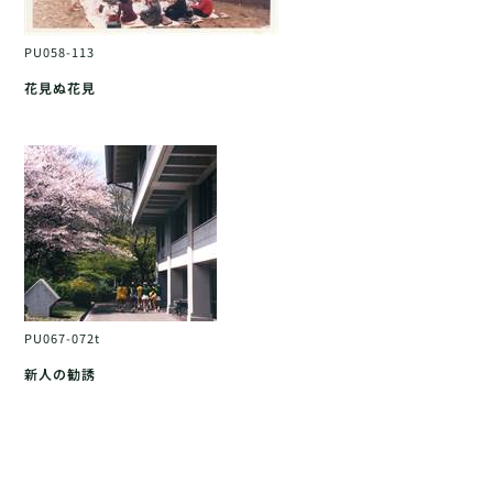
PU058-113
花見ぬ花見
PU067-072t
新人の勧誘