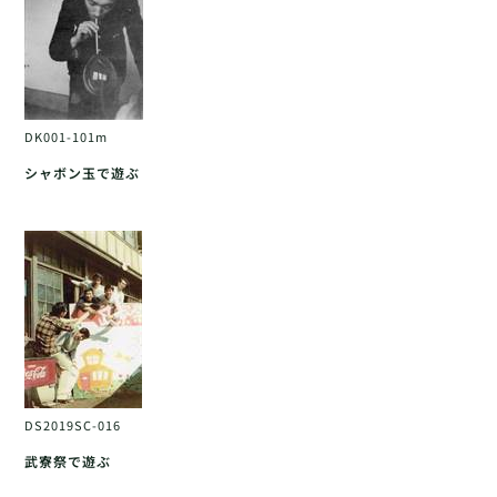
DK001-101m
シャボン玉で遊ぶ
DS2019SC-016
武寮祭で遊ぶ