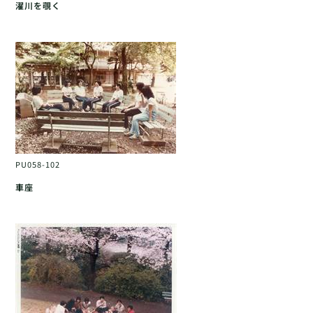
濯川を覗く
PU058-102
車座