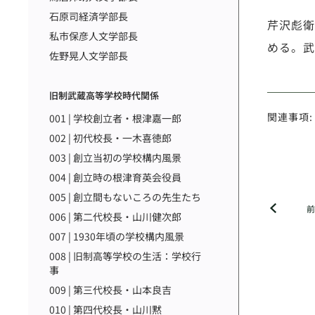
石原司経済学部長
芹沢彪衛
私市保彦人文学部長
める。武
佐野晃人文学部長
旧制武蔵高等学校時代関係
関連事項:
001 | 学校創立者・根津嘉一郎
002 | 初代校長・一木喜徳郎
003 | 創立当初の学校構内風景
004 | 創立時の根津育英会役員
005 | 創立間もないころの先生たち
006 | 第二代校長・山川健次郎
007 | 1930年頃の学校構内風景
008 | 旧制高等学校の生活：学校行
事
009 | 第三代校長・山本良吉
010 | 第四代校長・山川黙