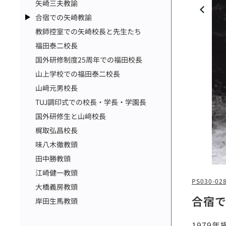
矢崎三夫教諭
合宿での矢崎教諭
教師控室での矢崎校長と先生たち
福田泰二校長
国外研修制度25周年での福田校長
山上学校での福田泰二校長
山﨑元男校長
TUJ調印式での校長・学長・学園長
国外研修生と山﨑校長
梶取弘昌校長
味八木徹教頭
田中勝教頭
江崎健一教頭
PS030-02
大橋義房教頭
合宿
岸田生馬教頭
1979