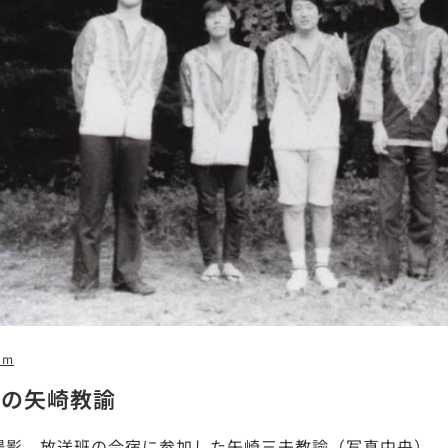
8m
での矢崎教諭
年撮影、放送班の合宿に参加した矢崎三夫教諭（写真中央）。