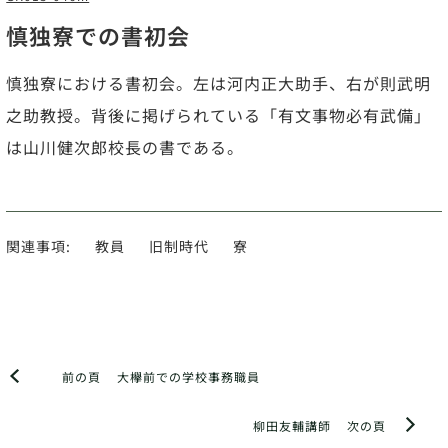
慎独寮での書初会
慎独寮における書初会。左は河内正大助手、右が則武明
之助教授。背後に掲げられている「有文事物必有武備」
は山川健次郎校長の書である。
関連事項:
教員
旧制時代
寮
前の頁
大欅前での学校事務職員
柳田友輔講師
次の頁