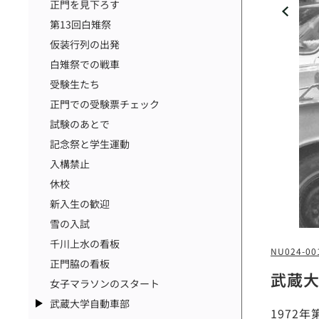
正門を見下ろす
第13回白雉祭
仮装行列の出発
白雉祭での戦車
受験生たち
正門での受験票チェック
試験のあとで
記念祭と学生運動
入構禁止
休校
新入生の歓迎
雪の入試
千川上水の看板
NU024-00
正門脇の看板
武蔵
女子マラソンのスタート
武蔵大学自動車部
1972