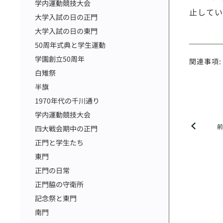
学内運動競技大会
止してい
大学入試の日の正門
大学入試の日の東門
50周年式典と学生運動
学園創立50周年
関連事項:
白雉祭
半旗
1970年代の千川通り
学内運動競技大会
四大戦会期中の正門
正門と学生たち
東門
正門の日常
正門脇の守衛所
記念祭と東門
南門