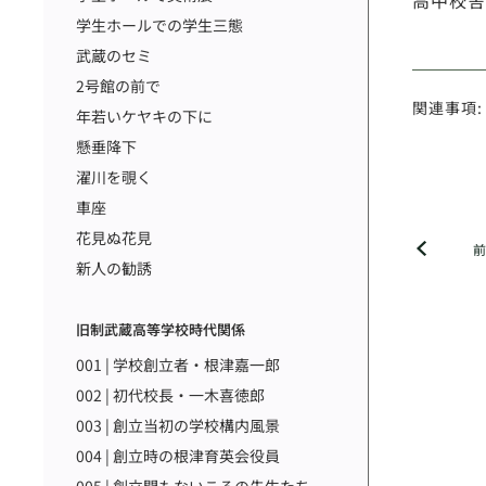
高中校舎
学生ホールでの学生三態
武蔵のセミ
2号館の前で
関連事項:
年若いケヤキの下に
懸垂降下
濯川を覗く
車座
花見ぬ花見
新人の勧誘
旧制武蔵高等学校時代関係
001 | 学校創立者・根津嘉一郎
002 | 初代校長・一木喜徳郎
003 | 創立当初の学校構内風景
004 | 創立時の根津育英会役員