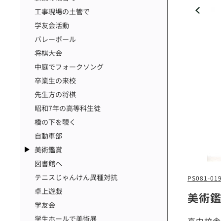
工事現場の土管で
学友会活動
バレーボール
将棋大会
中庭でフォークソング
卒業生の来校
先生方の将棋
昭和7年の高等科生徒
橋の下を覗く
自動車部
美術鑑賞
図書館へ
テニスじゃんけん異種対抗
PS081-01
卓上遊戯
美術
学友会
学生ホールで美術展