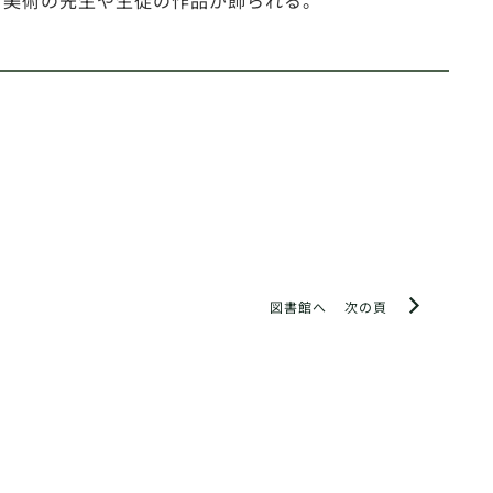
。美術の先生や生徒の作品が飾られる。
図書館へ
次の頁