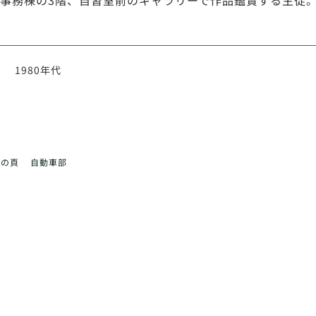
事務棟の3階、自習室前のギャラリーで作品鑑賞する生徒
1980年代
前の頁
自動車部