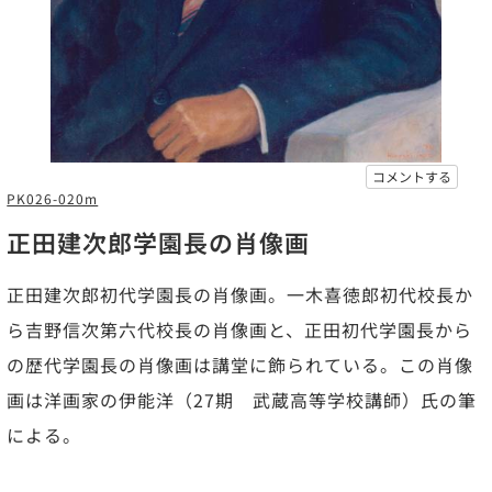
コメントする
PK026-020m
正田建次郎学園長の肖像画
正田建次郎初代学園長の肖像画。一木喜徳郎初代校長か
ら吉野信次第六代校長の肖像画と、正田初代学園長から
の歴代学園長の肖像画は講堂に飾られている。この肖像
画は洋画家の伊能洋（27期 武蔵高等学校講師）氏の筆
による。