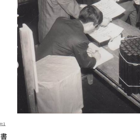
9t1
證書