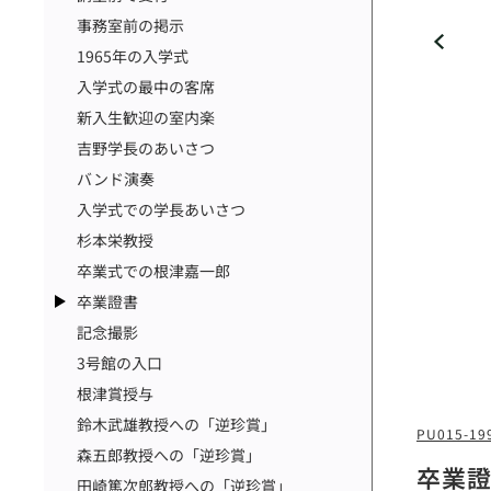
事務室前の掲示
1965年の入学式
入学式の最中の客席
新入生歓迎の室内楽
吉野学長のあいさつ
バンド演奏
入学式での学長あいさつ
杉本栄教授
卒業式での根津嘉一郎
卒業證書
記念撮影
3号館の入口
根津賞授与
鈴木武雄教授への「逆珍賞」
PU015-19
森五郎教授への「逆珍賞」
卒業
田崎篤次郎教授への「逆珍賞」