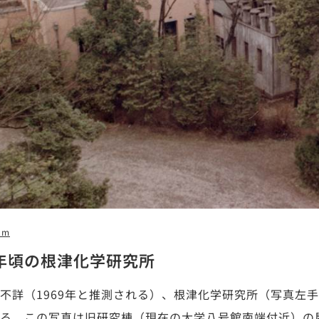
2m
9年頃の根津化学研究所
不詳（1969年と推測される）、根津化学研究所（写真左
る。この写真は旧研究棟（現在の大学八号館南端付近）の