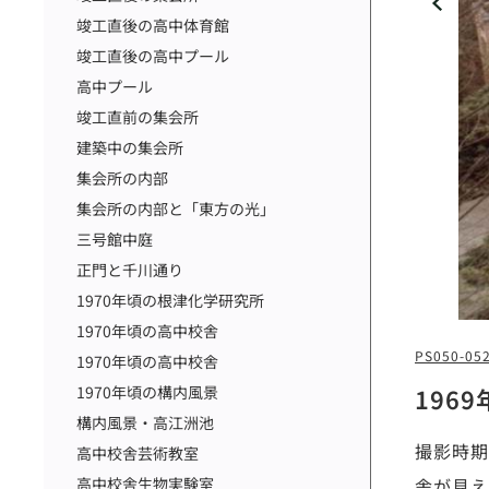
竣工直後の高中体育館
竣工直後の高中プール
高中プール
竣工直前の集会所
建築中の集会所
集会所の内部
集会所の内部と「東方の光」
三号館中庭
正門と千川通り
1970年頃の根津化学研究所
1970年頃の高中校舎
PS050-05
1970年頃の高中校舎
1970年頃の構内風景
196
構内風景・高江洲池
撮影時期
高中校舎芸術教室
高中校舎生物実験室
舎が見え