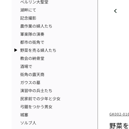
ベルリン大聖堂
湖畔にて
記念撮影
農作業の婦人たち
軍楽隊の演奏
都市の街角で
野菜を売る婦人たち
教会の納骨堂
酒場で
街角の露天商
ガウスの墓
演習中の兵士たち
民家前での少年と少女
弓鋸をつかう男女
GK002-01
城塞
ソルブ人
野菜