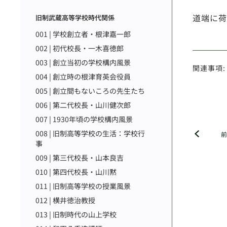
道端に荷
旧制武蔵高等学校時代関係
001 | 学校創立者・根津嘉一郎
002 | 初代校長・一木喜徳郎
003 | 創立当初の学校構内風景
関連事項:
004 | 創立時の根津育英会役員
005 | 創立間もないころの先生たち
006 | 第二代校長・山川健次郎
007 | 1930年頃の学校構内風景
008 | 旧制高等学校の生活：学校行
事
009 | 第三代校長・山本良吉
010 | 第四代校長・山川黙
011 | 旧制高等学校の授業風景
012 | 横井徳治教授
013 | 旧制時代の山上学校