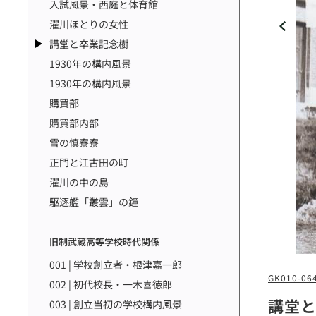
入試風景・西庭と体育館
濯川ほとりの女性
講堂と卒業記念樹
1930年の構内風景
1930年の構内風景
購買部
購買部内部
雪の慎寮寮
正門と江古田の町
濯川の中の島
駆逐艦「叢雲」の鐘
旧制武蔵高等学校時代関係
001 | 学校創立者・根津嘉一郎
GK010-06
002 | 初代校長・一木喜徳郎
講堂
003 | 創立当初の学校構内風景