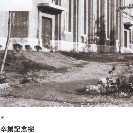
4m
と卒業記念樹