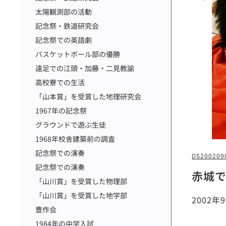
太陽観測部の活動
記念祭・鉄道研究会
記念祭での英語劇
バスケットボール部の優勝
遠足での江頭・加藤・二見教諭
高校寮での生活
「山本賞」を受賞した地理研究会
1967年の記念祭
グラウンドで遊ぶ生徒
1968年校舎建築前の調査
記念祭での演奏
DS200209
記念祭での演奏
赤城
「山川賞」を受賞した物理部
「山川賞」を受賞した地学部
2002
豊作会
1984年の中学入試