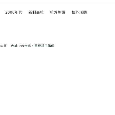
2000年代
新制高校
校外施設
校外活動
前の頁
赤城での合宿・関根裕子講師