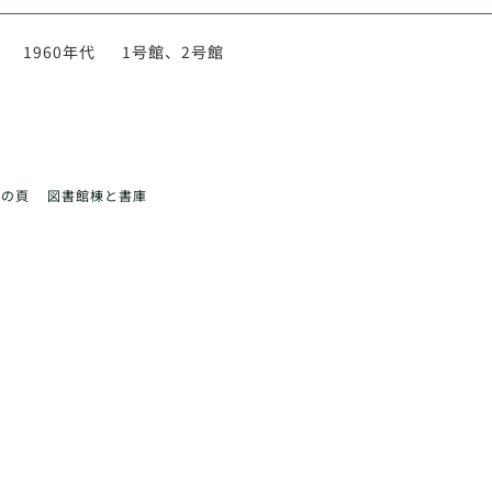
1960年代
1号館、2号館
前の頁
図書館棟と書庫