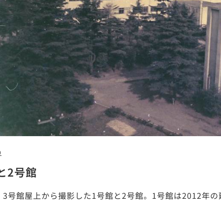
0
と2号館
年、3号館屋上から撮影した1号館と2号館。1号館は2012年