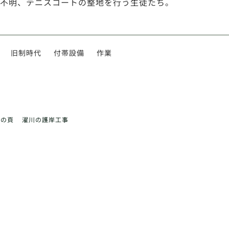
不明、テニスコートの整地を行う生徒たち。
旧制時代
付帯設備
作業
前の頁
濯川の護岸工事