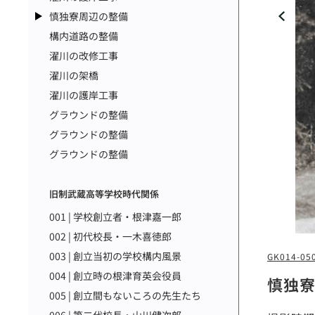
慎独寮周辺の整備
構内道路の整備
濯川の改修工事
濯川の架橋
濯川の護岸工事
グラウンドの整備
グラウンドの整備
グラウンドの整備
旧制武蔵高等学校時代関係
001 | 学校創立者・根津嘉一郎
002 | 初代校長・一木喜徳郎
003 | 創立当初の学校構内風景
GK014-05
004 | 創立時の根津育英会役員
慎独
005 | 創立間もないころの先生たち