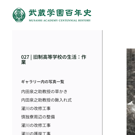
027 | 旧制高等学校の生活：作
業
ギャラリー内の写真一覧
内田泉之助教授の草かき
内田泉之助教授の鍬入れ式
濯川の改修工事
慎独寮周辺の整備
濯川の改修工事
濯川の護岸工事