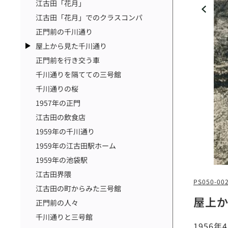
江古田「花月」
江古田「花月」でのクラスコンパ
正門前の千川通り
屋上から見た千川通り
正門前を行き交う車
千川通りを隔てての三号館
千川通りの桜
1957年の正門
江古田の飲食店
1959年の千川通り
1959年の江古田駅ホーム
1959年の池袋駅
江古田界隈
PS050-00
江古田の町からみた三号館
屋上
正門前の人々
千川通りと三号館
1956