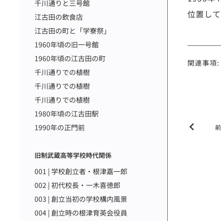
千川通りと三号館
位置して
江古田の飲食店
江古田の町と「学寮祭」
1960年頃の旧一号館
1960年頃の江古田の町
関連事項:
千川通りでの植樹
千川通りでの植樹
千川通りでの植樹
1980年頃の江古田駅
1990年の正門前
旧制武蔵高等学校時代関係
001 | 学校創立者・根津嘉一郎
002 | 初代校長・一木喜徳郎
003 | 創立当初の学校構内風景
004 | 創立時の根津育英会役員