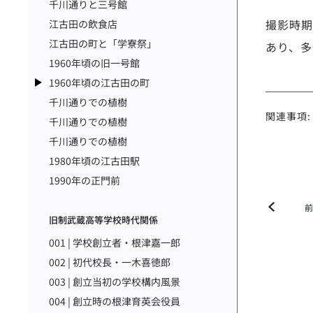
千川通りと三号館
撮影時期
江古田の飲食店
江古田の町と「学寮祭」
あり、多
1960年頃の旧一号館
1960年頃の江古田の町
千川通りでの植樹
関連事項:
千川通りでの植樹
千川通りでの植樹
1980年頃の江古田駅
1990年の正門前
旧制武蔵高等学校時代関係
001 | 学校創立者・根津嘉一郎
002 | 初代校長・一木喜徳郎
003 | 創立当初の学校構内風景
004 | 創立時の根津育英会役員