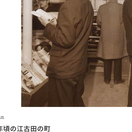
9m
0年頃の江古田の町