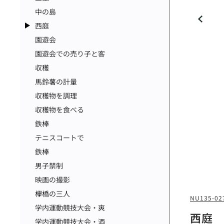
中の島
西庭
園遊会
園遊会での売り子と客
収穫
馬鈴薯の計量
収穫物を調理
収穫物を食べる
鉄棒
テニスコートで
鉄棒
男子禁制
映画の撮影
欅橋の三人
NU135-02
学内運動競技大会・爽
西庭
学内運動競技大会・酒