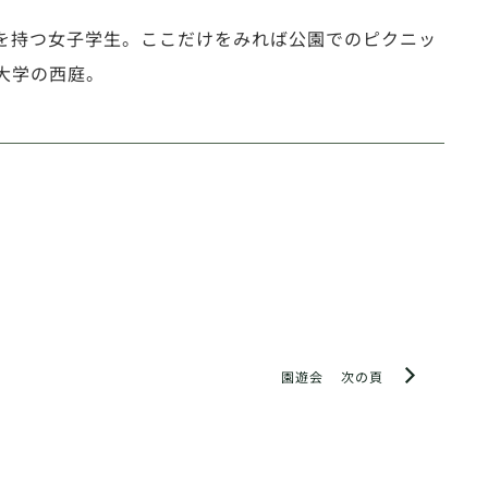
を持つ女子学生。ここだけをみれば公園でのピクニッ
大学の西庭。
園遊会
次の頁