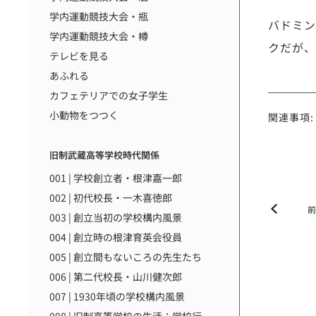
学内運動競技大会・瓶
バドミン
学内運動競技大会・樽
クだが、
テレビを見る
あふれる
カフェテリアでの女子学生
小動物をつつく
関連事項:
旧制武蔵高等学校時代関係
001 | 学校創立者・根津嘉一郎
002 | 初代校長・一木喜徳郎
003 | 創立当初の学校構内風景
004 | 創立時の根津育英会役員
005 | 創立間もないころの先生たち
006 | 第二代校長・山川健次郎
007 | 1930年頃の学校構内風景