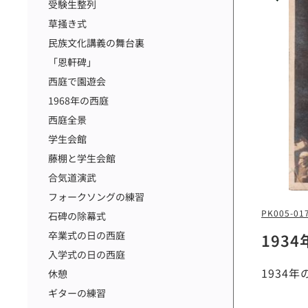
受験生整列
草掻き式
民族文化講義の舞台裏
「恩軒碑」
西庭で園遊会
1968年の西庭
西庭全景
学生会館
藤棚と学生会館
合気道演武
フォークソングの練習
PK005-01
石碑の除幕式
卒業式の日の西庭
193
入学式の日の西庭
1934
休憩
ギターの練習