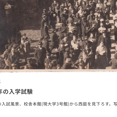
7
4年の入学試験
年の入試風景、校舎本館(現大学3号館)から西庭を見下ろす