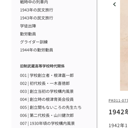
戦時中の列車内
1943年の民文旅行
1943年の民文旅行
学徒出陣
勤労動員
グライダー訓練
1944年の勤労動員
旧制武蔵高等学校時代関係
001 | 学校創立者・根津嘉一郎
002 | 初代校長・一木喜徳郎
003 | 創立当初の学校構内風景
004 | 創立時の根津育英会役員
PK011-07
005 | 創立間もないころの先生たち
194
006 | 第二代校長・山川健次郎
007 | 1930年頃の学校構内風景
1942