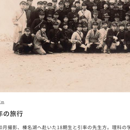
7m
2年の旅行
年10月撮影、榛名湖へ赴いた18期生と引率の先生方。理科