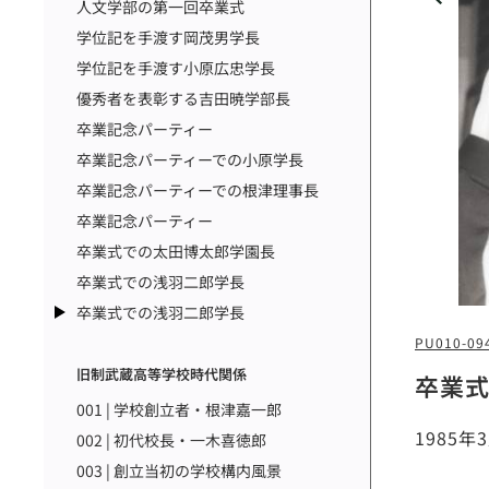
人文学部の第一回卒業式
学位記を手渡す岡茂男学長
学位記を手渡す小原広忠学長
優秀者を表彰する吉田暁学部長
卒業記念パーティー
卒業記念パーティーでの小原学長
卒業記念パーティーでの根津理事長
卒業記念パーティー
卒業式での太田博太郎学園長
卒業式での浅羽二郎学長
卒業式での浅羽二郎学長
PU010-09
旧制武蔵高等学校時代関係
卒業
001 | 学校創立者・根津嘉一郎
1985
002 | 初代校長・一木喜徳郎
003 | 創立当初の学校構内風景