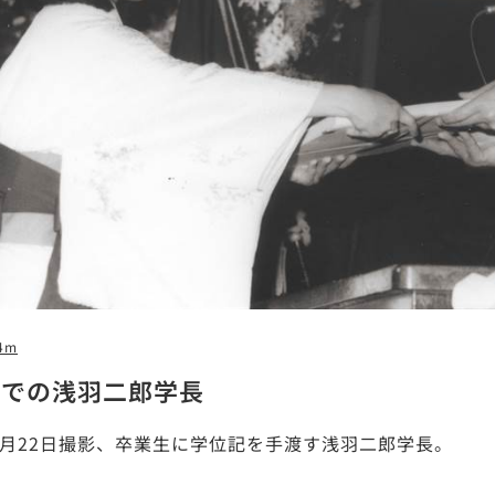
4m
式での浅羽二郎学長
年3月22日撮影、卒業生に学位記を手渡す浅羽二郎学長。