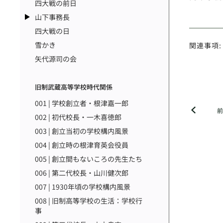
四大戦の前日
山下事務長
四大戦の日
雪かき
関連事項:
矢代源司の会
旧制武蔵高等学校時代関係
001 | 学校創立者・根津嘉一郎
002 | 初代校長・一木喜徳郎
003 | 創立当初の学校構内風景
004 | 創立時の根津育英会役員
005 | 創立間もないころの先生たち
006 | 第二代校長・山川健次郎
007 | 1930年頃の学校構内風景
008 | 旧制高等学校の生活：学校行
事