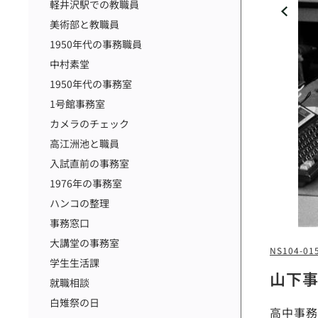
軽井沢駅での教職員
美術部と教職員
1950年代の事務職員
中村素堂
1950年代の事務室
1号館事務室
カメラのチェック
高江洲池と職員
入試直前の事務室
1976年の事務室
ハンコの整理
事務窓口
大講堂の事務室
NS104-01
学生生活課
山下
就職相談
白雉祭の日
高中事務