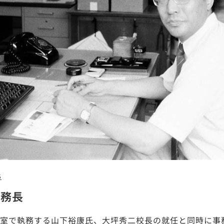
5
事務長
室で執務する山下裕康氏、大坪秀二校長の就任と同時に事