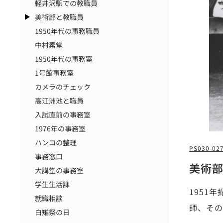
軽井沢駅での教職員
美術部と教職員
1950年代の事務職員
中村素堂
1950年代の事務室
1号館事務室
カメラのチェック
高江洲池と職員
入試直前の事務室
1976年の事務室
ハンコの整理
PS030-02
事務窓口
美術
大講堂の事務室
学生生活課
1951
就職相談
師、その
白雉祭の日