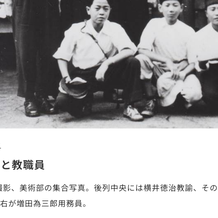
7
部と教職員
年撮影、美術部の集合写真。後列中央には横井徳治教諭、そ
右が増田為三郎用務員。