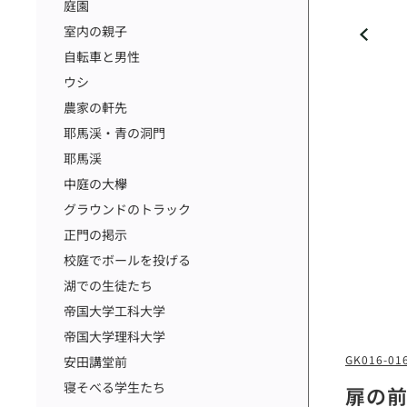
庭園
室内の親子
自転車と男性
ウシ
農家の軒先
耶馬渓・青の洞門
耶馬渓
中庭の大欅
グラウンドのトラック
正門の掲示
校庭でボールを投げる
湖での生徒たち
帝国大学工科大学
帝国大学理科大学
GK016-01
安田講堂前
寝そべる学生たち
扉の