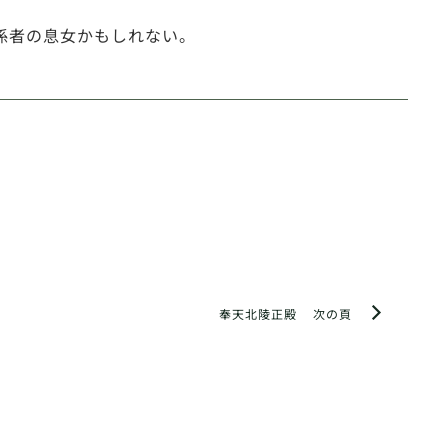
係者の息女かもしれない。
奉天北陵正殿
次の頁