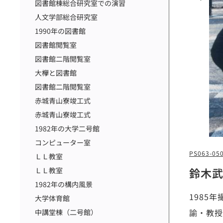
図書館棟総合研究室での演習
人文学部総合研究室
1990年の図書館
図書館閲覧室
図書館二階閲覧室
大欅と図書館
図書館二階閲覧室
赤城青山寮竣工式
赤城青山寮竣工式
1982年の大学二号館
コンピューター室
PS063-05
ＬＬ教室
鈴木
ＬＬ教室
1982年の構内風景
1985
大学体育館
諭・教授
中講堂棟（二号館）