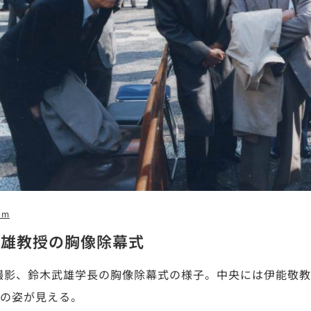
0m
武雄教授の胸像除幕式
年撮影、鈴木武雄学長の胸像除幕式の様子。中央には伊能敬
の姿が見える。