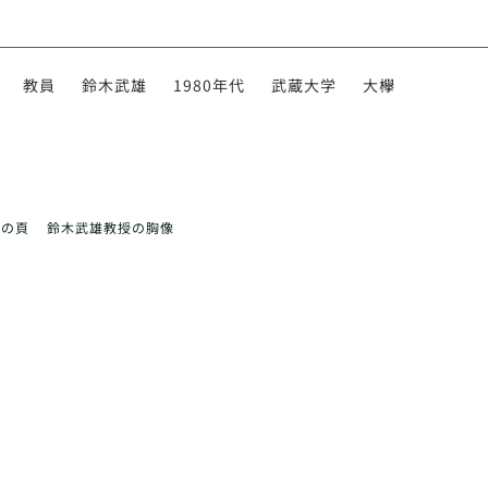
教員
鈴木武雄
1980年代
武蔵大学
大欅
前の頁
鈴木武雄教授の胸像