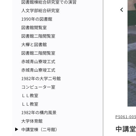
図書館棟総合研究室での演習
人文学部総合研究室
1990年の図書館
図書館閲覧室
図書館二階閲覧室
大欅と図書館
図書館二階閲覧室
赤城青山寮竣工式
赤城青山寮竣工式
1982年の大学二号館
コンピューター室
ＬＬ教室
ＬＬ教室
1982年の構内風景
PS061-00
大学体育館
中講
中講堂棟（二号館）