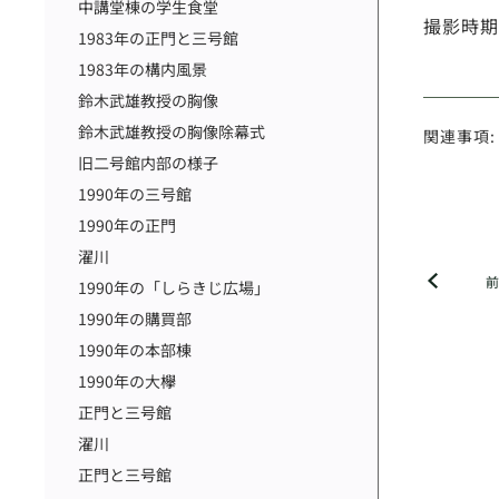
中講堂棟の学生食堂
撮影時期
1983年の正門と三号館
1983年の構内風景
鈴木武雄教授の胸像
鈴木武雄教授の胸像除幕式
関連事項:
旧二号館内部の様子
1990年の三号館
1990年の正門
濯川
1990年の「しらきじ広場」
1990年の購買部
1990年の本部棟
1990年の大欅
正門と三号館
濯川
正門と三号館