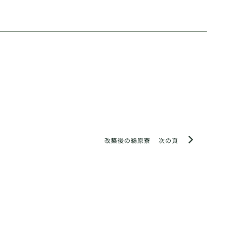
改築後の鵜原寮
次の頁