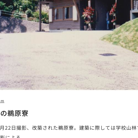
8m
後の鵜原寮
年6月22日撮影、改築された鵜原寮。建築に際しては学校
影による。