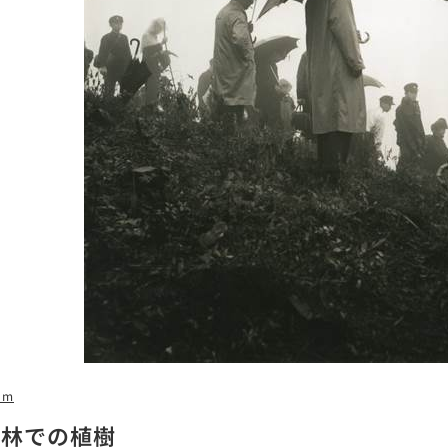
3m
山林での植樹