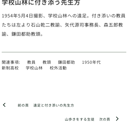
学校山林に付き添う先生方
1954年5月4日撮影、学校山林への遠足。付き添いの教員
たちは左より石山乾二教諭、矢代源司事務長、森五郎教
諭、鎌田都助教頭。
関連事項:
教員
教頭
鎌田都助
1950年代
新制高校
学校山林
校外活動
前の頁
遠足と付き添いの先生方
山歩きをする生徒
次の頁