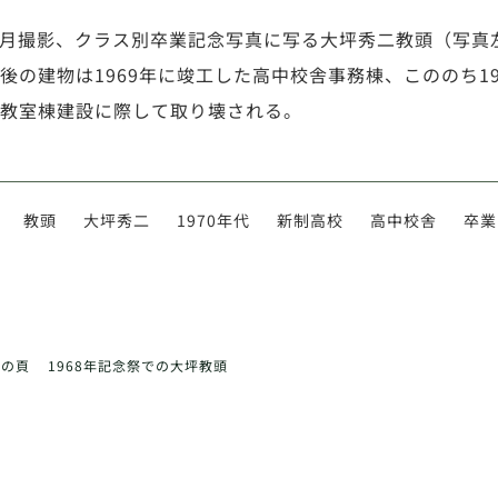
年3月撮影、クラス別卒業記念写真に写る大坪秀二教頭（写
後の建物は1969年に竣工した高中校舎事務棟、こののち19
教室棟建設に際して取り壊される。
教頭
大坪秀二
1970年代
新制高校
高中校舎
卒業
前の頁
1968年記念祭での大坪教頭