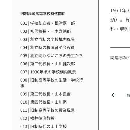
1971
旧制武蔵高等学校時代関係
頭）。背
001 | 学校創立者・根津嘉一郎
科・特別
002 | 初代校長・一木喜徳郎
003 | 創立当初の学校構内風景
004 | 創立時の根津育英会役員
005 | 創立間もないころの先生たち
関連事項:
006 | 第二代校長・山川健次郎
007 | 1930年頃の学校構内風景
008 | 旧制高等学校の生活：学校行
事
009 | 第三代校長・山本良吉
010 | 第四代校長・山川黙
011 | 旧制高等学校の授業風景
012 | 横井徳治教授
013 | 旧制時代の山上学校