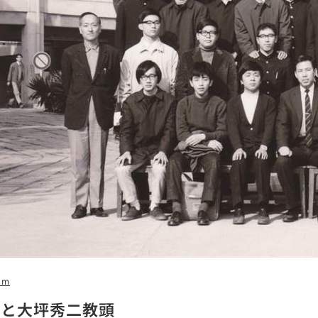
5m
生と大坪秀二教頭