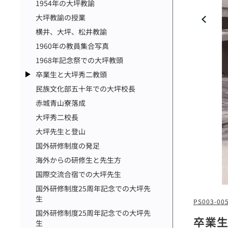
1954年の大坪教諭
大坪教諭の授業
横井、大坪、松井教諭
1960年の教員集合写真
1968年記念祭での大坪教頭
卒業生と大坪秀二教頭
民族文化部五十年での大坪校長
赤城青山寮落成
大坪秀二校長
大坪先生と登山
国外研修制度の発足
海外からの研修生と先生方
国際交流合宿での大坪先生
国外研修制度25周年記念での大坪先
生
PS003-00
国外研修制度25周年記念での大坪先
卒業
生