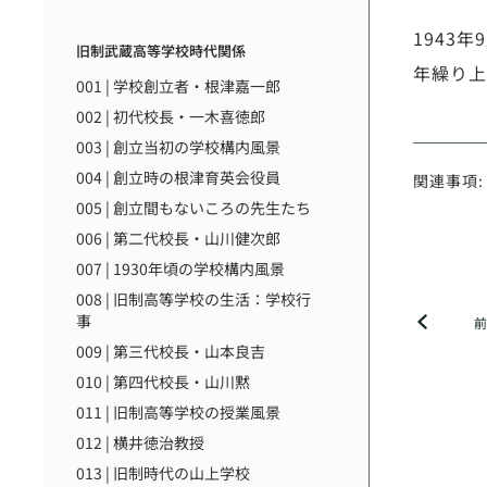
1943
旧制武蔵高等学校時代関係
年繰り上
001 | 学校創立者・根津嘉一郎
002 | 初代校長・一木喜徳郎
003 | 創立当初の学校構内風景
004 | 創立時の根津育英会役員
関連事項:
005 | 創立間もないころの先生たち
006 | 第二代校長・山川健次郎
007 | 1930年頃の学校構内風景
008 | 旧制高等学校の生活：学校行
事
009 | 第三代校長・山本良吉
010 | 第四代校長・山川黙
011 | 旧制高等学校の授業風景
012 | 横井徳治教授
013 | 旧制時代の山上学校