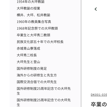
1954年の大坪教諭
大坪教諭の授業
横井、大坪、松井教諭
1960年の教員集合写真
1968年記念祭での大坪教頭
卒業生と大坪秀二教頭
民族文化部五十年での大坪校長
赤城青山寮落成
大坪秀二校長
大坪先生と登山
国外研修制度の発足
海外からの研修生と先生方
国際交流合宿での大坪先生
国外研修制度25周年記念での大坪先
生
DK001-03
国外研修制度25周年記念での大坪先
卒業
生