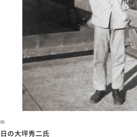
9m
の日の大坪秀二氏