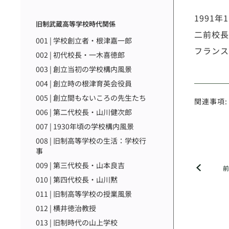
1991
旧制武蔵高等学校時代関係
二前校長
001 | 学校創立者・根津嘉一郎
フランス
002 | 初代校長・一木喜徳郎
003 | 創立当初の学校構内風景
004 | 創立時の根津育英会役員
005 | 創立間もないころの先生たち
関連事項:
006 | 第二代校長・山川健次郎
007 | 1930年頃の学校構内風景
008 | 旧制高等学校の生活：学校行
事
009 | 第三代校長・山本良吉
010 | 第四代校長・山川黙
011 | 旧制高等学校の授業風景
012 | 横井徳治教授
013 | 旧制時代の山上学校