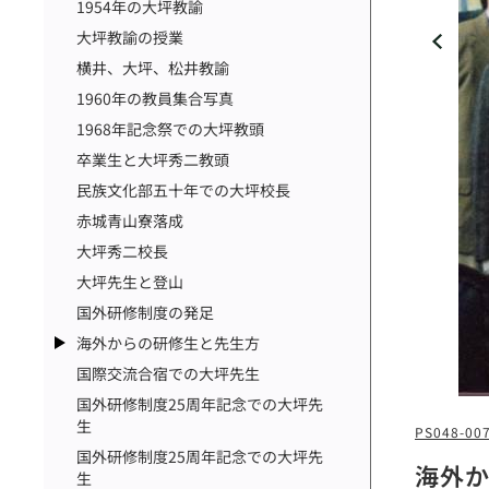
1954年の大坪教諭
大坪教諭の授業
横井、大坪、松井教諭
1960年の教員集合写真
1968年記念祭での大坪教頭
卒業生と大坪秀二教頭
民族文化部五十年での大坪校長
赤城青山寮落成
大坪秀二校長
大坪先生と登山
国外研修制度の発足
海外からの研修生と先生方
国際交流合宿での大坪先生
国外研修制度25周年記念での大坪先
生
PS048-00
国外研修制度25周年記念での大坪先
海外
生