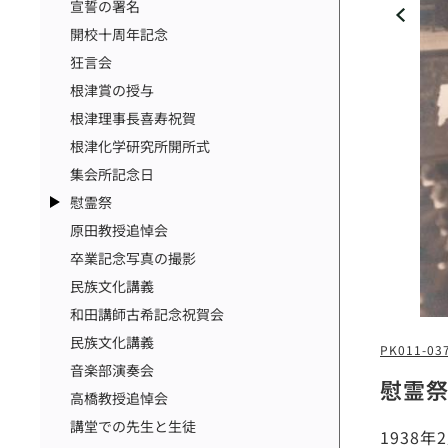
宣誓の署名
開校十周年記念
狂言会
根津賞の授与
根津理事長喜寿祝賀
根津化学研究所開所式
集会所記念日
慰霊祭
原田教授追悼会
卒業記念写真の撮影
民族文化講義
和田講師古希記念祝賀会
民族文化講義
PK011-03
音楽部演奏会
慰霊
高橋教授追悼会
講堂での先生と生徒
1938