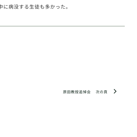
中に病没する生徒も多かった。
原田教授追悼会
次の頁