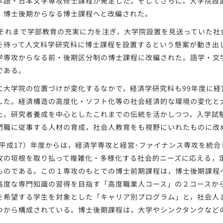
本語・日本文学専攻修士課程が発足した。そしてさらに，大学院設
，博士後期からなる博士課程へと改編された。
それまで学部教育の充実に力を注ぎ，大学院設置を見送っていた社
を待って人文科学研究科に博士課程を設置するという懸案が動き出
学専攻からなる前・後期区分制の博士課程に改編された。語学・文
である。
大学院の位置づけが変化するなかで，経済学研究科も99年度に経
した。経済構造の高度化・ソフト化等の社会経済的な環境の変化と
た。研究者養成を中心としたこれまでの伝統を活かしつつ，入学試
門職に従事する人材の育成，社会人教育をも視野にいれたものに改
（平成17）年度からは，経済学専攻と経営･ファイナンス専攻を統
攻の垣根を取り払って複雑化・多様化する社会的ニーズに応える，
ものである。この１専攻のもとでの博士前期課程は，博士後期課程
高度な専門知識の習得を目指す「高度職業人コース」の２コースか
を希望する学生を対象とした「キャリア別プログラム」と，社会人
つから構成されている。博士後期課程は，大学やシンクタンクなど