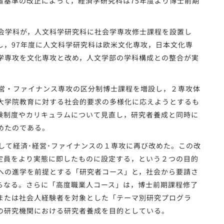
置基準の改正によって，経済学研究科は75年度より博士前期
会学科が，人文科学研究科に社会学専攻修士課程を設置し
し，97年度に人文科学研究科は欧米文化専攻，日本文化専
学専攻を文化専攻と改め，人文学部の学科構成との整合が実
営・ファイナンス専攻の区分制博士課程を増設し，２専攻体
大学院教育に対する社会的要求の多様化に応えようとするも
験制度やカリキュラムについて見直し，研究者養成と同時に
めたのである。
合して経済･経営･ファイナンスの１専攻に再び改めた。この改
定員をより実態に即したものに設定する，という２つの目的
への進学を前提とする「研究者コース」と，社会から要請さ
らなる。さらに「高度職業人コース」は，博士前期課程修了
または社会人経験者を対象とした「テーマ別研究プログラ
の研究機関における研究者養成を目的としている。