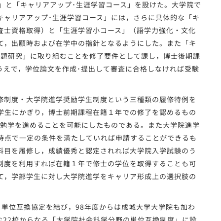
」と「キャリアアップ･生涯学習コース」を設けた。大学院で
キャリアアップ･生涯学習コース」には，さらに具体的な「キ
査士資格取得）と「生涯学習小コース」（語学力強化・文化
て，出願時および在学中の指針となるようにした。また「キ
課題研究」に取り組むことを修了要件として課し，博士後期課
うえで，学位論文を作成･提出して審査に合格しなければ受験
修制度・大学院進学奨励学生制度という三種類の履修特例を
学生にかぎり，博士前期課程在籍１年での修了を認めるもの
て勉学を進めることを可能にしたものである。また大学院進学
時点で一定の条件を満たしていれば申請することができるも
科目を履修し，成績優秀と認定されれば大学院入学試験のう
制度を利用すれば在籍１年で修士の学位を取得することも可
て，学部学生に対し大学院進学をキャリア形成上の選択肢の
。
と単位互換協定を結び，98年度からは成城大学大学院も加わ
む22校からなる「大学院社会科学分野の単位互換制度」に設