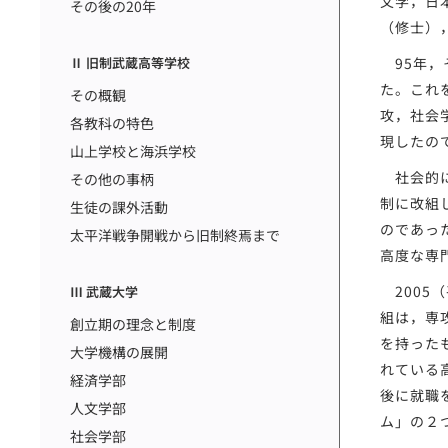
文学，日
その後の20年
（修士）
Ⅱ 旧制武蔵高等学校
95年，
た。これ
その概観
攻，社会
各教科の特色
現したの
山上学校と海浜学校
社会的に
その他の事柄
制に改組
生徒の課外活動
のであっ
太平洋戦争開戦から旧制終焉まで
高度な専
2005
Ⅲ 武蔵大学
組は，専
創立期の理念と制度
を持った
大学機構の展開
れている
経済学部
後に就職
人文学部
ム」の２
社会学部