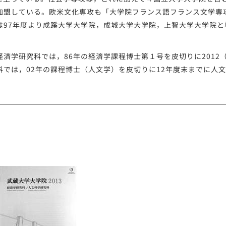
加盟している。欧米文化専攻も「大学院フランス語フランス文学専
は97年度より成蹊大学大学院，成城大学大学院，上智大学大学院と
済学研究科では，86年の経済学課程博士第１号を皮切りに2012（
科では，02年の課程博士（人文学）を皮切りに12年度末までに人