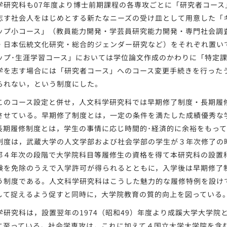
研究科も07年度より博士前期課程の各専攻ごとに「研究者コース
志す社会人をはじめとする新たなニーズの受け皿として用意した「
ップ小コース」（教員能力開発・学芸員研究能力開発・専門社会調
・日本伝統文化研究・総合的ジェンダー研究など）をそれぞれ置い
ップ･生涯学習コース」においては学位論文作成のかわりに「特定
学を志す場合には「研究者コース」へのコース変更手続きを行った
られない，という制度にした。
のコース設定と併せ，人文科学研究科では早期修了制度・長期履
させている。早期修了制度とは，一定の条件を満たした成績優秀な
長期履修制度とは，学生の事情に応じ時間的･経済的に余裕をもっ
制度は，武蔵大学の人文学部および社会学部の学生が３年次修了の
部４年次の段階で大学院科目等履修生の資格を得て本研究科の設置
験を免除のうえで入学許可が得られるとともに，入学後は早期修了
う制度である。人文科学研究科はこうした魅力的な履修特例を設け
して捉えるよう促すと同時に，大学院教育の質的向上を図っている
研究科は，設置翌年の1974（昭和49）年度より成蹊大学大学院
に至っている。社会学専攻は，これに加えて４国立大学大学院を含