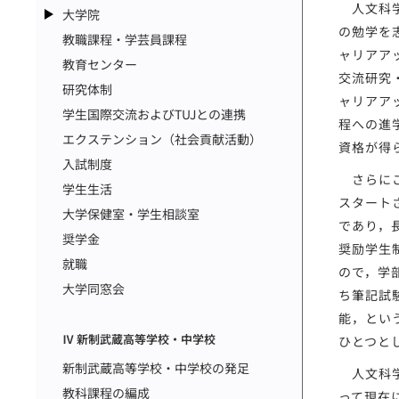
人文科学
大学院
の勉学を
教職課程・学芸員課程
ャリアア
教育センター
交流研究
研究体制
ャリアア
学生国際交流およびTUJとの連携
程への進
エクステンション（社会貢献活動）
資格が得
入試制度
さらにこ
学生生活
スタート
大学保健室・学生相談室
であり，
奨学金
奨励学生
就職
ので，学
大学同窓会
ち筆記試
能，とい
Ⅳ 新制武蔵高等学校・中学校
ひとつと
新制武蔵高等学校・中学校の発足
人文科学
教科課程の編成
って現在