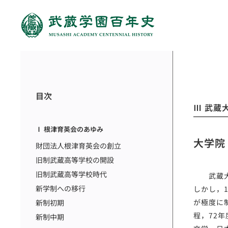
目次
Ⅲ 武蔵
Ⅰ 根津育英会のあゆみ
大学院
財団法人根津育英会の創立
旧制武蔵高等学校の開設
旧制武蔵高等学校時代
武蔵大学
新学制への移行
しかし，
が極度に
新制初期
程，72
新制中期