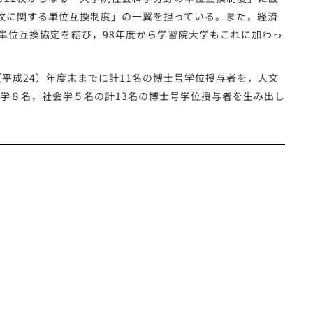
攻に関する単位互換制度」の一翼を担っている。また，経済
単位互換協定を結び，98年度から学習院大学もこれに加わっ
平成24）年度末までに計11名の博士号学位授与者を，人文
文学８名，社会学５名の計13名の博士号学位授与者を生み出し