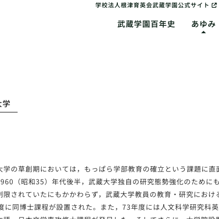
学校法人根津育英会武蔵学園公式サイト
武蔵学園百年史
あゆみ
大学
の草創期においては，もっぱら学部教育の確立という課題に直面
1960（昭和35）年代後半，武蔵大学独自の研究態勢強化のため
制限されていたにもかかわらず，武蔵大学教員の教育・研究におけ
年度に同博士課程が設置された。また，73年度には人文科学研究科