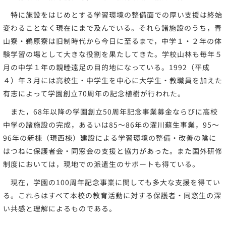
特に施設をはじめとする学習環境の整備面での厚い支援は終始
変わることなく現在にまで及んでいる。それら諸施設のうち，青
山寮・鵜原寮は旧制時代から今日に至るまで，中学１・２年の体
験学習の場として大きな役割を果たしてきた。学校山林も毎年５
月の中学１年の親睦遠足の目的地になっている。1992（平成
４）年３月には高校生・中学生を中心に大学生・教職員を加えた
有志によって学園創立70周年の記念植樹が行われた。
また，68年以降の学園創立50周年記念事業募金ならびに高校
中学の諸施設の完成，あるいは85～86年の濯川蘇生事業，95～
96年の新棟（現西棟）建設による学習環境の整備・改善の陰に
はつねに保護者会・同窓会の支援と協力があった。また国外研修
制度においては，現地での派遣生のサポートも得ている。
現在，学園の100周年記念事業に関しても多大な支援を得てい
る。これらはすべて本校の教育活動に対する保護者・同窓生の深
い共感と理解によるものである。