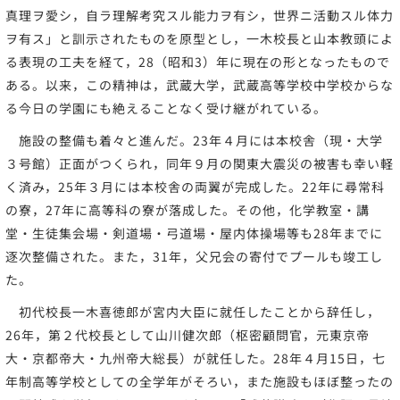
真理ヲ愛シ，自ラ理解考究スル能力ヲ有シ，世界ニ活動スル体力
ヲ有ス」と訓示されたものを原型とし，一木校長と山本教頭によ
る表現の工夫を経て，28（昭和3）年に現在の形となったもので
ある。以来，この精神は，武蔵大学，武蔵高等学校中学校からな
る今日の学園にも絶えることなく受け継がれている。
施設の整備も着々と進んだ。23年４月には本校舎（現・大学
３号館）正面がつくられ，同年９月の関東大震災の被害も幸い軽
く済み，25年３月には本校舎の両翼が完成した。22年に尋常科
の寮，27年に高等科の寮が落成した。その他，化学教室・講
堂・生徒集会場・剣道場・弓道場・屋内体操場等も28年までに
逐次整備された。また，31年，父兄会の寄付でプールも竣工し
た。
初代校長一木喜徳郎が宮内大臣に就任したことから辞任し，
26年，第２代校長として山川健次郎（枢密顧問官，元東京帝
大・京都帝大・九州帝大総長）が就任した。28年４月15日，七
年制高等学校としての全学年がそろい，また施設もほぼ整ったの