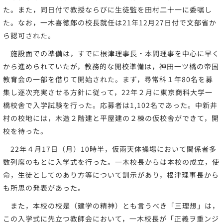
た。また，同日付で教授ならびに生徒監を田村二十一に委嘱し
た。なお，一木喜徳郎の校長就任は21年12月27日付で文部省か
ら認可された。
施設面での準備は，すでに根津理事長・本間理事を中心に早く
から進められていたが，教務的な開校準備は，神田一ツ橋の帝国
教育会の一部を借りて開始された。まず，尋常科１年80名を募
集し逐次充実させる方針に従って，22年２月に東京商科大学一
橋校舎で入学試験を行った。応募者は1,102名であった。中新井
村の校地には，木造２階建と平屋建の２棟の仮校舎ができて，開
校を待った。
22年４月17日（月）10時半，仮雨天体操場において関係者多
数列席のもとに入学式を行った。一木校長からは本校の成立，使
命，生徒としてのあり方等について訓示があり，根津理事長から
も所思の発表があった。
また，本校の校是（建学の精神）とも言うべき「三理想」は，
この入学式に先立つ教師会において，一木校長が「正義ヲ重ンジ