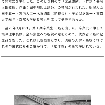
で開校式を挙行した。このとき初めて「武蔵讃歌」（作詞：長崎
太郎教授，作曲：田中規矩士講師）の斉唱が行われた。総理大臣
田中義一・宮内大臣一木喜徳郎（前校長）・子爵渋沢栄一・東京
大学総長・京都大学総長等も列席して盛典であった。
翌29年3月には，第１期卒業生38名を出した。卒業式に際して
根津理事長は，全卒業生への祝賀の意をこめて，代表者２名に記
念品を贈った。これは以後恒例となり，現在の大学・高校それぞ
れの卒業式にも引き継がれて，「根津賞」の名で呼ばれている。