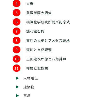
4
大欅
5
武蔵学園大講堂
6
根津化学研究所開所記念式
7
錬心舘石碑
8
東門の大楠とアメダス跡地
9
濯川と自然観察
10
正田建次郎像と八角井戸
11
欅橋と北極標
人物略伝
建築物
事項