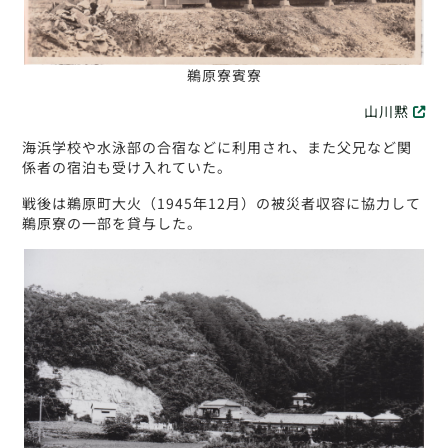
鵜原寮賓寮
山川黙
海浜学校や水泳部の合宿などに利用され、また父兄など関
係者の宿泊も受け入れていた。
戦後は鵜原町大火（1945年12月）の被災者収容に協力して
鵜原寮の一部を貸与した。