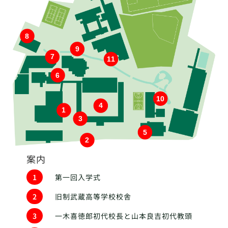
8
9
7
11
6
10
4
1
3
5
2
案内
1
第一回入学式
2
旧制武蔵高等学校校舎
3
一木喜徳郎初代校長と山本良吉初代教頭