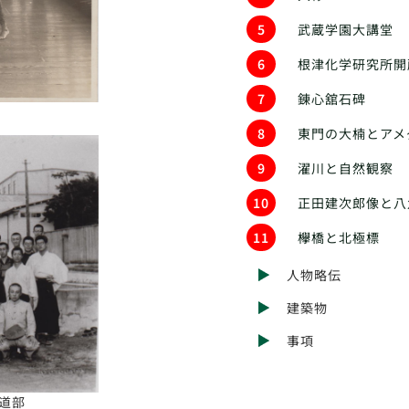
5
武蔵学園大講堂
6
根津化学研究所開
7
錬心舘石碑
8
東門の大楠とアメ
9
濯川と自然観察
10
正田建次郎像と八
11
欅橋と北極標
人物略伝
建築物
事項
道部