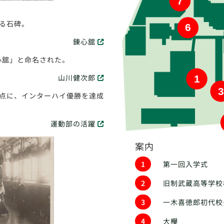
7
る石碑。
6
錬心舘
心舘」と命名された。
山川健次郎
1
3
点に、インターハイ優勝を達成
運動部の活躍
案内
1
第一回入学式
2
旧制武蔵高等学校
3
一木喜徳郎初代校
4
大欅