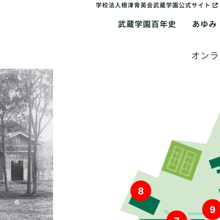
学校法人根津育英会武蔵学園公式サイト
武蔵学園百年史
あゆみ
オンラ
8
9