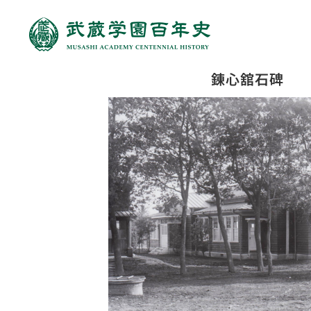
錬心舘石碑