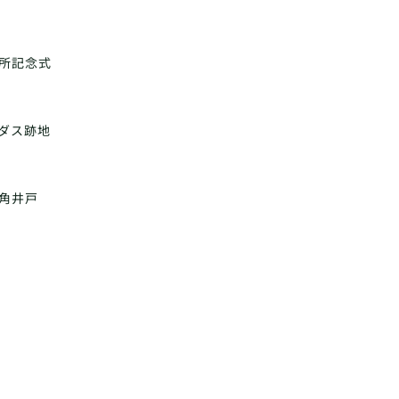
所記念式
ダス跡地
角井戸