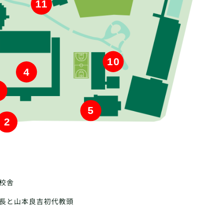
11
10
4
5
2
校舎
長と山本良吉初代教頭