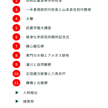
2
旧制武蔵高等学校校舎
3
一木喜徳郎初代校長と山本良吉初代教頭
4
大欅
5
武蔵学園大講堂
6
根津化学研究所開所記念式
7
錬心舘石碑
8
東門の大楠とアメダス跡地
9
濯川と自然観察
10
正田建次郎像と八角井戸
11
欅橋と北極標
人物略伝
建築物