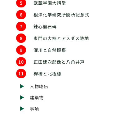
5
武蔵学園大講堂
6
根津化学研究所開所記念式
7
錬心舘石碑
8
東門の大楠とアメダス跡地
9
濯川と自然観察
10
正田建次郎像と八角井戸
11
欅橋と北極標
人物略伝
建築物
事項