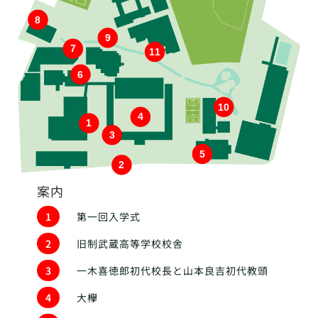
8
9
7
11
6
10
4
1
3
5
2
案内
1
第一回入学式
2
旧制武蔵高等学校校舎
3
一木喜徳郎初代校長と山本良吉初代教頭
4
大欅