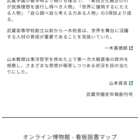
武蔵学園が建学時より掲げる理念で、「東西文化融合のわ
が民族理想を遂行し得べき人物」「世界に雄飛するにたえ
る人物」「自ら調べ自ら考える力ある人物」の3項目より成
る。
武蔵高等学校創立以前から一木校長は、世界を舞台に活躍
する人材の育成が重要であることを見抜いていた。
一木喜徳郎
山本教頭は東洋哲学を修めた上で第一次大戦直後の欧州を
視察し、さまざまな思想が萌芽しつつある状況を目の当た
りにした。
山本良吉
武蔵学園史年報創刊号
オンライン博物館 - 看板設置マップ