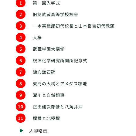
1
第一回入学式
2
旧制武蔵高等学校校舎
3
一木喜徳郎初代校長と山本良吉初代教頭
4
大欅
5
武蔵学園大講堂
6
根津化学研究所開所記念式
7
錬心舘石碑
8
東門の大楠とアメダス跡地
9
濯川と自然観察
10
正田建次郎像と八角井戸
11
欅橋と北極標
人物略伝