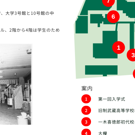
7
、大学3号館と10号館の中
6
ル、2階から4階は学生のため
1
3
案内
1
第一回入学式
2
旧制武蔵高等学校
3
一木喜徳郎初代校
4
大欅