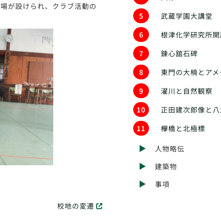
道場が設けられ、クラブ活動の
5
武蔵学園大講堂
6
根津化学研究所開
7
錬心舘石碑
8
東門の大楠とアメ
9
濯川と自然観察
10
正田建次郎像と八
11
欅橋と北極標
人物略伝
建築物
事項
校地の変遷