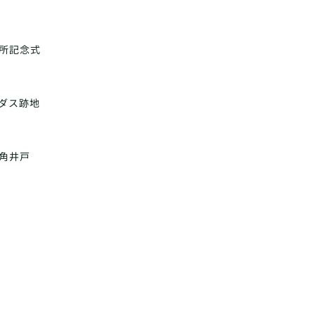
所記念式
ダス跡地
角井戸