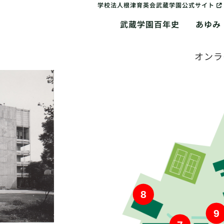
学校法人根津育英会武蔵学園公式サイト
武蔵学園百年史
あゆみ
オンラ
8
9