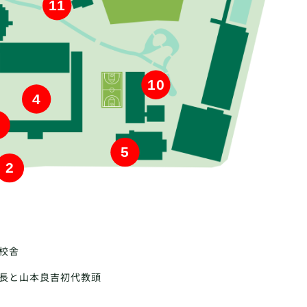
11
10
4
5
2
校舎
長と山本良吉初代教頭