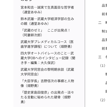
品質
宮本和吉―誠実で生真面目な哲学者
（通堂あゆみ）
前章及
鈴木武雄―武蔵大学経済学部の生み
二 
の親（通堂あゆみ）
「武蔵のゼミ」 ここが出発点！
制式
（阿妻耕次郎）
品質
武蔵大学プレメディカルコース（医
歯学進学課程）について（畑野勇）
前章
四大学オートバイレースのこと―武
三 
蔵大学OBへのインタビュー記録（聞
き手・編集：大久保武）
（1）
武蔵大学同窓会の黎明期余談（武蔵
制式
大学同窓会）
「大臣学長」吉野信次の事績と人物
品質
像（畑野勇）
釦 
「歴史家島田俊彦」の出発点―淡々
たる言動に秘められた硬骨（畑野
（2）
勇）