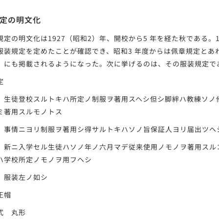
定の明文化
定の明文化は1927（昭和2）年、開校から5 年を経た秋である。1
服装規定を定めたことが確認でき、昭和3 年度からは佩章規定とあ
』にも掲載されるようになった。次に挙げるのは、その服装規定で
定
 生徒登校スルトキハ所定ノ制服ヲ著用スヘシ但シ脚絆ハ教練ソノ
ミ著用スルモノトス
 事情ニヨリ制服ヲ著用シ得サルトキハソノ旨保証人ヨリ届出ツヘ
 新ニ入学セル生徒ハソノ年ノ六月マデ従来使用ノモノヲ著用スル
ハ学校所定ノモノヲ用フヘシ
 服装左ノ如シ
正帽
 丸形