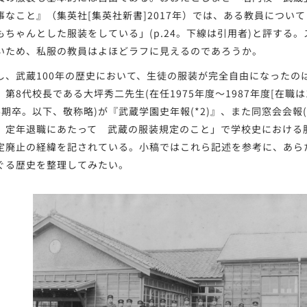
事なこと』（集英社[集英社新書]2017年）では、ある教員につい
もちゃんとした服装をしている」(p.24。下線は引用者)と評する
いため、私服の教員はよほどラフに見えるのであろうか。
、武蔵100年の歴史において、生徒の服装が完全自由になったのは
第8代校長である大坪秀二先生(在任1975年度～1987年度[在職は1
16期卒。以下、敬称略)が『武蔵学園史年報(*2)』、また同窓会会報(
 定年退職にあたって 武蔵の服装規定のこと」で学校史における
定廃止の経緯を記されている。小稿ではこれら記述を参考に、あら
ぐる歴史を整理してみたい。