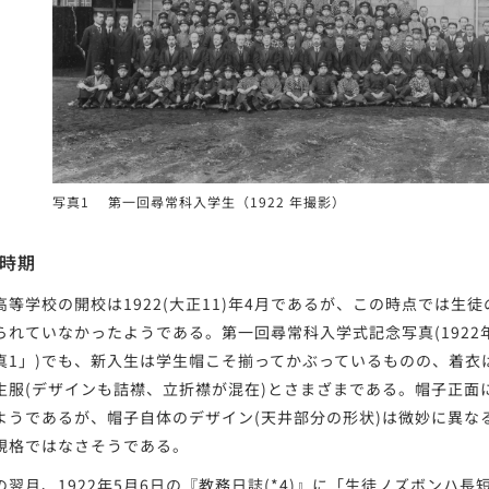
写真1 第一回尋常科入学生（1922 年撮影）
時期
等学校の開校は1922(大正11)年4月であるが、この時点では生
られていなかったようである。第一回尋常科入学式記念写真(1922年
真1」)でも、新入生は学生帽こそ揃ってかぶっているものの、着衣
生服(デザインも詰襟、立折襟が混在)とさまざまである。帽子正面
ようであるが、帽子自体のデザイン(天井部分の形状)は微妙に異な
規格ではなさそうである。
翌月、1922年5月6日の『教務日誌(*4)』に「生徒ノズボンハ長