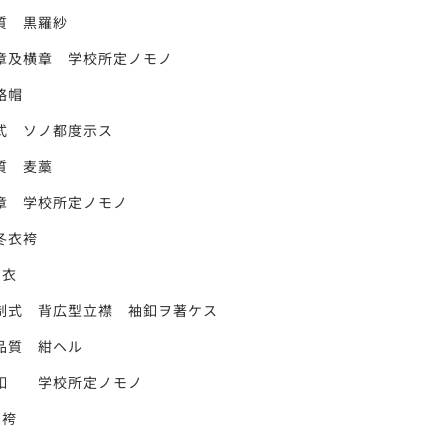
 黒羅紗
横章 学校所定ノモノ
略帽
 ソノ都度示ス
 麦藁
 学校所定ノモノ
冬衣袴
衣
 背広型立襟 袖釦ヲ著ケス
 紺ヘル
学校所定ノモノ
袴