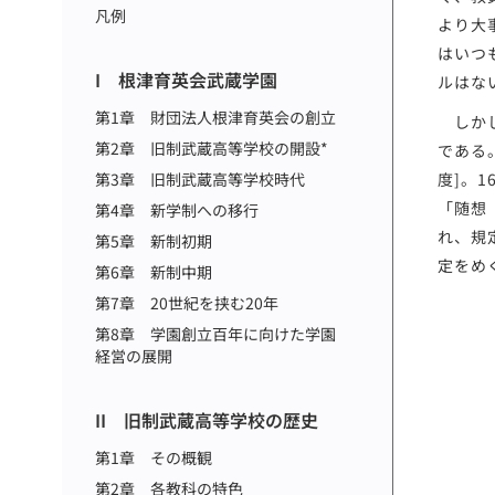
凡例
より大
はいつ
I 根津育英会武蔵学園
ルはな
第1章 財団法人根津育英会の創立
しかし
第2章 旧制武蔵高等学校の開設*
である。
第3章 旧制武蔵高等学校時代
度]。
「随想
第4章 新学制への移行
れ、規
第5章 新制初期
定をめ
第6章 新制中期
第7章 20世紀を挟む20年
第8章 学園創立百年に向けた学園
経営の展開
II 旧制武蔵高等学校の歴史
第1章 その概観
第2章 各教科の特色