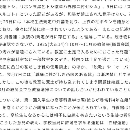
麦帽トシ、リボンヲ黒色トシ徽章ハ外部ニ付セシム」、9日には「
スルコト」といった記述があるが、和装が禁止された様子はない。とは
年2月23日には「本校生法規定中外套を削り、上衣の袖ボタンを随意とす
ており、徐々に洋装に統一されていったようである。またこの記述
[引用者補：服装の]規定が既に存在する」と理解している。履き物
確認できないが、1925(大正14)年10月～11月の教師会(職員会
の汚れが話題にされている。教室に土足で入るためにおこった問題
室や家庭科室など一部教室をのぞき、校内では土足で過ごしている
靴底に凸凹の甚だしき靴の使用禁止」のほか、「脱靴」や「オーバ
れ、翌月7日には「靴底に甚だしき凸凹のある靴」は漸次禁止とす
しかし、この後も教室に泥土が持ち込まれてしまう問題は継続したよう
年10月の教師会でも教室清掃についての話し合いが行われていること
ついては、第一回入学生の高等科進学の際(彼らが尋常科4年在籍時の
」を巻くかどうかが議論になったことが伝えられている。白線帽は
)であり、高校生になるからには帽子に白線を巻きたいという生徒の希
(こうした意見の表明、学校当局に許可を求める運動は「白線運動」