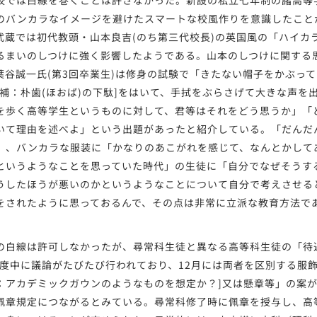
校では白線を巻くことは許さなかった。新設の私立七年制の諸高等
のバンカラなイメージを避けたスマートな校風作りを意識したこと
)、武蔵では初代教頭・山本良吉(のち第三代校長)の英国風の「ハイ
るまいのしつけに強く影響したようである。山本のしつけに関する
葉谷誠一氏(第3回卒業生)は修身の試験で「きたない帽子をかぶって
者補：朴歯(ほおば)の下駄]をはいて、手拭をぶらさげて大きな声を
を歩く高等学生というものに対して、君等はそれをどう思うか」「
いて理由を述べよ」という出題があったと紹介している。「だんだ
」、バンカラな服装に「かなりのあこがれを感じて、なんとかして
というようなことを思っていた時代」の生徒に「自分でなぜそうす
うしたほうが悪いのかというようなことについて自分で考えさせる
をされたように思っておるんで、その点は非常に立派な教育方法で
。
白線は許可しなかったが、尋常科生徒と異なる高等科生徒の「待
5年度中に議論がたびたび行われており、12月には両者を区別する服
：アカデミックガウンのようなものを想定か？]又は懸章等」の案
佩章規定につながるとみている。尋常科修了時に佩章を授与し、高