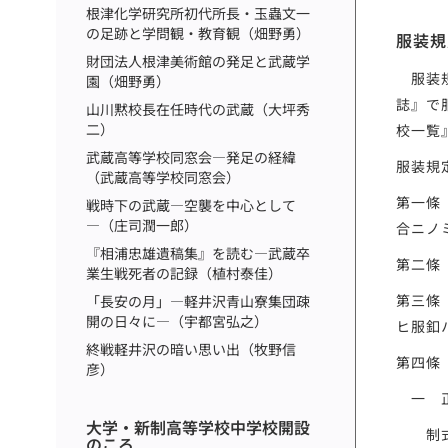
根津化学研究所初代所長・玉蟲文一
の足跡と学問観・教育観（畑野勇）
服装規
財団法人根津美術館の発足と武蔵学
服装規
園（畑野勇）
誌』で
山川黙校長在任時代の武蔵（大坪秀
二）
校一覧
武蔵高等学校同窓会―発足の経緯
服装規
（武蔵高等学校同窓会）
第一條
戦時下の武蔵―空襲を中心として
―（庄司潤一郎）
合ニノ
『相浦忠雄遺稿集』を読む―武蔵卒
第二條
業生戦死者の記録（植村泰佳）
第三條
「長安の月」―軽井沢青山寮集団疎
開の日々に―（宇都宮弘之）
ヒ服釦
終戦軽井沢の暗い思い出（牧野信
第四條
彦）
一 
大学・新制高等学校中学校開設
制式
のころ