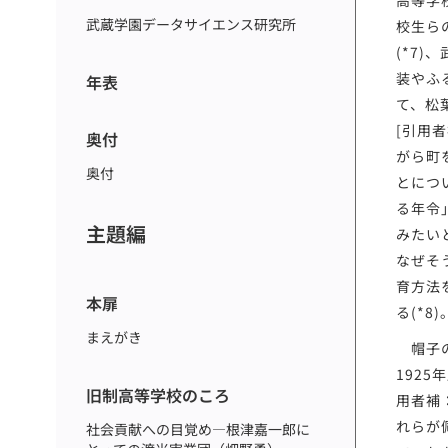
高等学
武蔵学園データサイエンス研究所
校生ら
(*7
装やふ
年表
て、松
[引用
奥付
がら町
奥付
とにつ
る年令
主題編
みたい
なぜそ
育方法
本扉
る(*8)
まえがき
帽子の
192
旧制高等学校のころ
用者補
れらが
社会貢献への目覚め―根津嘉一郎に