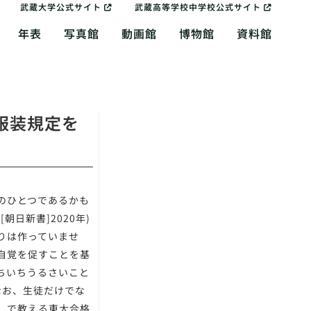
武蔵大学公式サイト
武蔵高等学校中学校公式サイト
年表
写真館
動画館
博物館
資料館
服装規定を
のひとつであるかも
日新書]2020年)
まりは作っていませ
自覚を促すことを基
ちいちうるさいこと
なお、生徒だけでな
」で教える東大合格