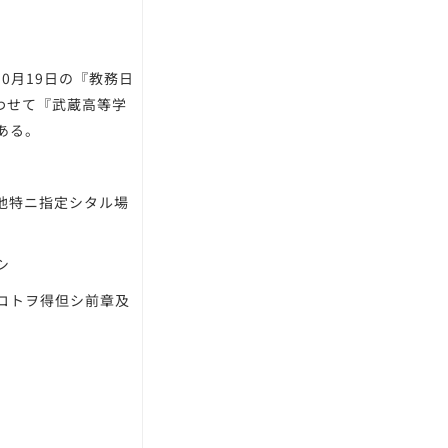
0月19日の『教務日
わせて『武蔵高等学
ある。
他特ニ指定シタル場
シ
コトヲ得但シ前章及