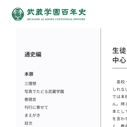
生徒
通史編
中心
本扉
高校・
三理想
しれな
写真でたどる武蔵学園
では本
巻頭言
ん。時
刊行に寄せて
本とし
まえがき
を言わ
目次
く、教