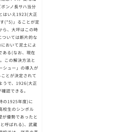
ズボンノ長サハ当分
いえ1923(大正
(*5)」ることが定
から、大坪はこの時
については断片的な
議)において泥土によ
である(なお、現在
)。この解決方法と
ーシュー」の導入が
ることが決定されて
で、1926(大正
が確認できる。
1925年度)に
高校生のシンボル
望が優勢であったと
と呼ばれる)、武蔵