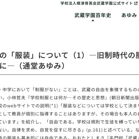
学校法人根津育英会武蔵学園公式サイト
武蔵学園百年史
あゆみ
の「服装」について（1）―旧制時代の
に―（通堂あゆみ）
中学において「制服がない」ことは、武蔵の自由を象徴するもの
い。小林哲夫『学校制服とは何か―その歴史と思想』(朝日新聞出版[朝
校のwebサイトでの説明(*1)「服装などについては学校として決
として教員が個別に指導することはありますが、その場合も本人の
ています」を紹介し、「自由である。学校は規則で生徒を縛ってい
ない。自律を求め、自覚を促すに尽きる」(p.161)と述べている。
員の服装も基本的には自由である。おおたとしまさ『名門校「武蔵