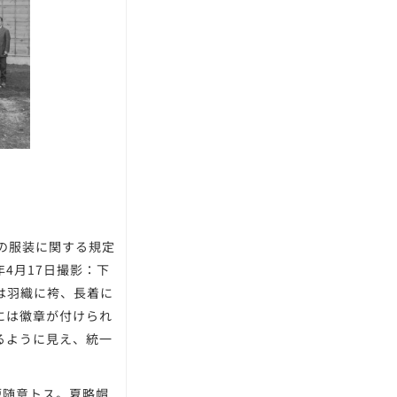
徒の服装に関する規定
4月17日撮影：下
は羽織に袴、長着に
には徽章が付けられ
るように見え、統一
短随意トス。夏略帽