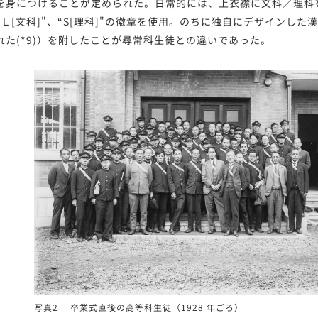
を身につけることが定められた。日常的には、上衣襟に文科／理科
Ｌ[文科]"、“S[理科]"の徽章を使用。のちに独自にデザインした漢
れた(*9)）を附したことが尋常科生徒との違いであった。
写真2 卒業式直後の高等科生徒（1928 年ごろ）