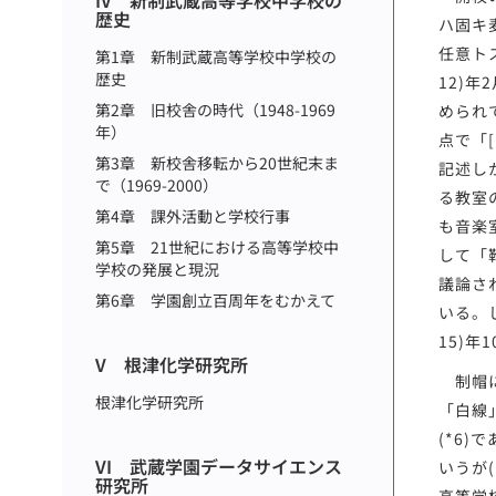
IV 新制武蔵高等学校中学校の
歴史
ハ固キ
任意ト
第1章 新制武蔵高等学校中学校の
歴史
12)
第2章 旧校舎の時代（1948-1969
められ
年）
点で「
第3章 新校舎移転から20世紀末ま
記述しか
で（1969-2000）
る教室
第4章 課外活動と学校行事
も音楽
第5章 21世紀における高等学校中
して「
学校の発展と現況
議論さ
第6章 学園創立百周年をむかえて
いる。
15)
V 根津化学研究所
制帽に
根津化学研究所
「白線
(*6
VI 武蔵学園データサイエンス
いうが
研究所