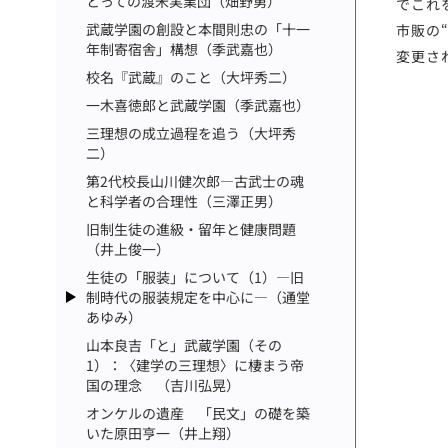
とっての渡米実業団（畑野勇）
でこれ
武蔵学園の創設と本間則忠の「十一
市販の“
年制寄宿舎」構想（季武嘉也）
変更さ
校名『武蔵』のこと（大坪秀二）
一木喜徳郎と武蔵学園（季武嘉也）
三理想の成立過程を追う（大坪秀
二）
第2代校長山川健次郎―古武士の魂
と科学者の合理性（三澤正男）
旧制生徒の進級・留年と健康問題
（井上俊一）
生徒の「服装」について（1）―旧
制時代の服装規定を中心に―（通堂
あゆみ）
山本良吉「と」武蔵学園（その
1）：〈建学の三理想〉に棲まう帝
国の理念 （吉川弘晃）
オンケルの遺産 「民文」の礎を築
いた原田亨一（井上翔）