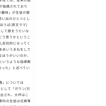
学校では、従来の高
が指摘されており
カラ趣味」が生徒の服
思い出のひとつとし
ほうば(原文ママ)
出して歌をうたいな
どう思うかというこ
ん反抗的になってく
ああいうまねをして
るほうがいいのか、
というような指導教
あった」と述べてい
遇」については
飾として「ガウン[引
が出され、大坪はこ
等科の生徒は式典等