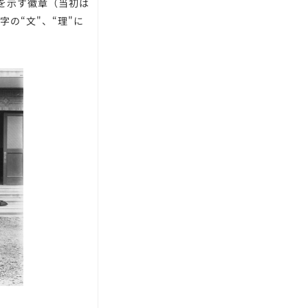
を示す徽章（当初は
字の“文"、“理"に