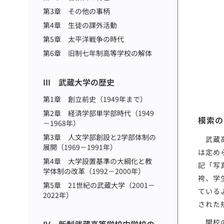
第3章 その他の事柄
第4章 生徒の課外活動
第5章 太平洋戦争の時代
第6章 旧制七年制高等学校の解体
III 武蔵大学の歴史
第1章 創立前史（1949年まで）
第2章 経済学部単学部時代（1949
模索の
－1968年）
第3章 人文学部創設と2学部体制の
武蔵高
展開（1969－1991年）
は定め
第4章 大学設置基準の大綱化と教
記「写
学体制の改革（1992－2000年）
袴、学
第5章 21世紀の武蔵大学（2001－
ている
2022年）
された
開校の